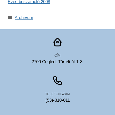
Éves beszámoló 2008
Kategória
Archívum
CÍM
2700 Cegléd, Törteli út 1-3.
TELEFONSZÁM
(53)-310-011