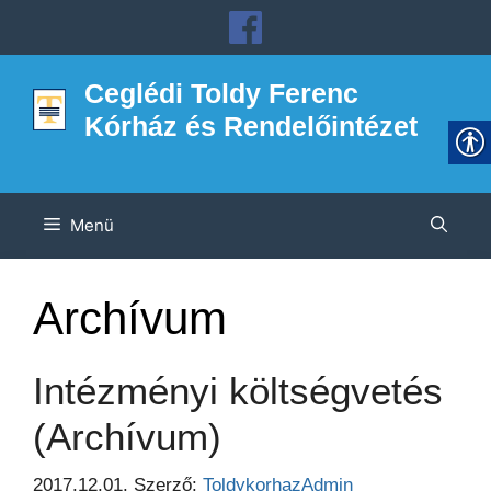
Kilépés
a
tartalomba
Ceglédi Toldy Ferenc
Kórház és Rendelőintézet
Menü
Archívum
Intézményi költségvetés
(Archívum)
2017.12.01.
Szerző:
ToldykorhazAdmin