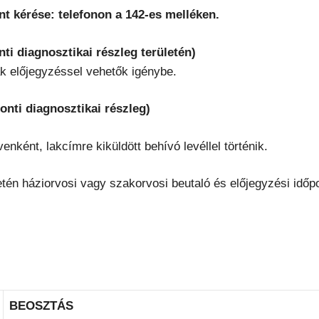
t kérése: telefonon a 142-es melléken.
ti diagnosztikai részleg területén)
ak előjegyzéssel vehetők igénybe.
nti diagnosztikai részleg)
nként, lakcímre kiküldött behívó levéllel történik.
etén háziorvosi vagy szakorvosi beutaló és előjegyzési idő
BEOSZTÁS