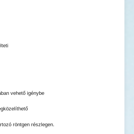
teti
ában vehető igénybe
egközelíthető
artozó röntgen részlegen.