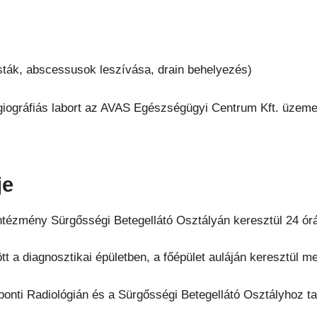
ták, abscessusok leszívása, drain behelyezés)
giográfiás labort az AVAS Egészségügyi Centrum Kft. üzemel
je
Intézmény Sürgősségi Betegellátó Osztályán keresztül 24 ór
t a diagnosztikai épületben, a főépület auláján keresztül m
zponti Radiológián és a Sürgősségi Betegellátó Osztályhoz t