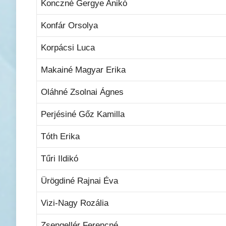
Konczné Gergye Anikó
Konfár Orsolya
Korpácsi Luca
Makainé Magyar Erika
Oláhné Zsolnai Ágnes
Perjésiné Gőz Kamilla
Tóth Erika
Tűri Ildikó
Ürögdiné Rajnai Éva
Vizi-Nagy Rozália
Zsengellér Ferencné