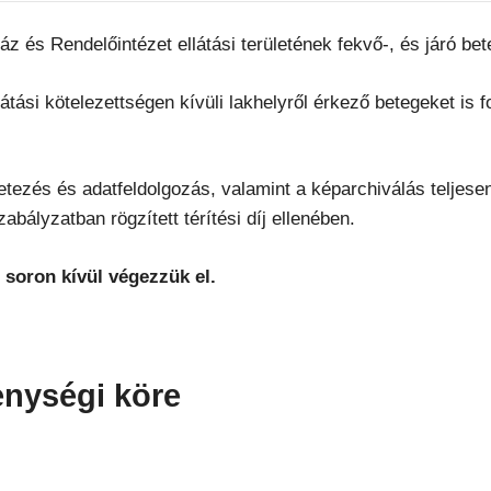
 és Rendelőintézet ellátási területének fekvő-, és járó beteg
 ellátási kötelezettségen kívüli lakhelyről érkező betegeket 
tezés és adatfeldolgozás, valamint a képarchiválás teljesen d
abályzatban rögzített térítési díj ellenében.
 soron kívül végezzük el.
enységi köre