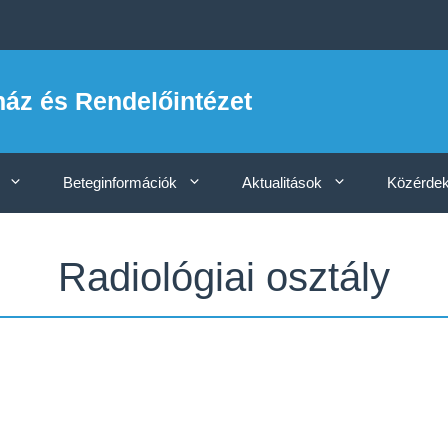
ház és Rendelőintézet
Beteginformációk
Aktualitások
Közérdek
Radiológiai osztály