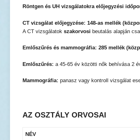
Röntgen és UH vizsgálatokra előjegyzési időpon
CT vizsgálat előjegyzése: 148-as mellék (közpon
A CT vizsgálatok
szakorvosi
beutalás alapján cs
Emlőszűrés és mammográfia: 285 mellék (közpo
Emlőszűrés:
a 45-65 év közötti nők behívása 2 éve
Mammográfia:
panasz vagy kontroll vizsgálat es
AZ OSZTÁLY ORVOSAI
NÉV