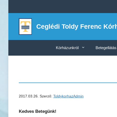
Kilépés
a
tartalomba
Ceglédi Toldy Ferenc Kór
Kórházunkról
Betegellátás
2017.03.26.
Szerző:
ToldykorhazAdmin
Kedves Betegünk!