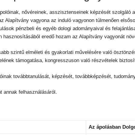
polóinak, nővéreinek, asszisztenseinek képzését szolgáló a
gy az Alapítvány vagyona az induló vagyonon túlmenően első
ulások pénzbeli és egyéb dologi adományaival és felajánlás
on hasznosításából eredő hozam az Alapítvány vagyonát növe
abb szintű elméleti és gyakorlati művelésére való ösztönzé
lének támogatása, kongresszuson való részvételek biztosí
óinak továbbtanulását, képzését, továbbképzését, tudomán
t annak felhasználásáról.
Az ápolásban Dolgo