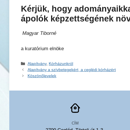
Kérjük, hogy adományaikkal
ápolók képzettségének növe
Magyar Tiborné
a kuratórium elnöke
Kategória
Alapítvány
,
Kórházunkról
Alapítvány a szívbetegekért, a ceglédi kórházért
Köszönőlevelek
CÍM