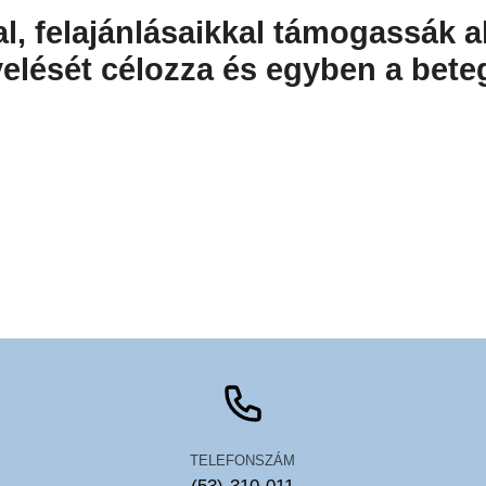
, felajánlásaikkal támogassák a
lését célozza és egyben a beteg
TELEFONSZÁM