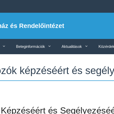
ház és Rendelőintézet
Beteginformációk
Aktualitások
Közérdek
zók képzéséért és segély
Képzéséért és Segélyezéséér