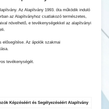
lapítvány. Az Alapítvány 1993. óta működik induló
sorban az Alapítványhoz csatlakozó természetes,
aival növelhető, e tevékenységekkel az alapítványi
li.
s elősegítése. Az ápolók szakmai
tása.
yos tevékenységét.
zók Képzéséért és Segélyezéséért Alapítvány