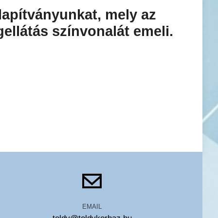
lapítványunkat, mely az
ellátás színvonalát emeli.
EMAIL