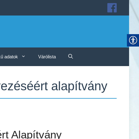
ű adatok
Várólista
ezéséért alapítvány
t Alapítvány