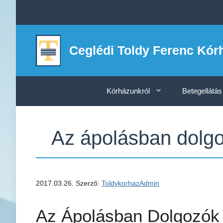
Kilépés
a
tartalomba
Ceglédi Toldy Ferenc Kór
Kórházunkról
Betegellátás
Az ápolásban dolgo
2017.03.26.
Szerző:
ToldykorhazAdmin
Az Ápolásban Dolgozók 