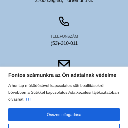
2700 Cegléd, Törteli út 1-3.
TELEFONSZÁM
(53)-310-011
Fontos számunkra az Ön adatainak védelme
EMAIL
A honlap működésével kapcsolatos süti beállításokról
toldy@toldykorhaz.hu
bővebben a Sütikkel kapcsolatos Adatkezelési tájékoztatóban
olvashat.
ITT
Akadálymentesítési
Közérdekű
Elérhetőségek
Sütik
Összes elfogadása
nyilatkozat
adatok
adatkezelési
tájékoztató