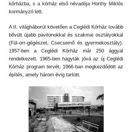
kórházba, s a kórház első névadója Horthy Miklós
kormányzó lett.
A II. világháborút követően a Ceglédi Kórház tovább
bővült újabb pavilonokkal és szakmai osztályokkal
(Fül-orr-gégészet, Csecsemő és gyermekosztály).
1957-ben a Ceglédi Kórház már 250 ággyal
rendelkezett. 1965-ben hagyták jóvá az új Ceglédi
Kórház program tervét, 1966-ban megkezdődött az
építés, amely három évig tartott.