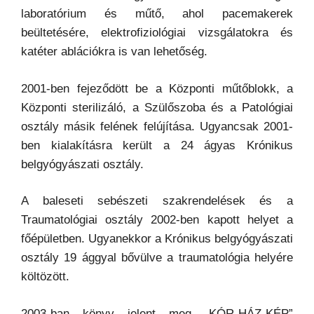
laboratórium és műtő, ahol pacemakerek
beültetésére, elektrofiziológiai vizsgálatokra és
katéter ablációkra is van lehetőség.
2001-ben fejeződött be a Központi műtőblokk, a
Központi sterilizáló, a Szülőszoba és a Patológiai
osztály másik felének felújítása. Ugyancsak 2001-
ben kialakításra került a 24 ágyas Krónikus
belgyógyászati osztály.
A baleseti sebészeti szakrendelések és a
Traumatológiai osztály 2002-ben kapott helyet a
főépületben. Ugyanekkor a Krónikus belgyógyászati
osztály 19 ággyal bővülve a traumatológia helyére
költözött.
2003-ban könyv jelent meg „KÓR-HÁZ-KÉP”