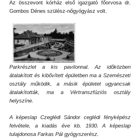
Az összevont kórház első igazgató főorvosa dr.
Gombos Dénes szülész-nőgyógyász volt.
Parkrészlet a kis pavilonnal. Az időközben
átalakított és kibővített épületben ma
a Szemészeti
osztály működik, a másik épületet ugyancsak
átalakították, ma a Vértranszfúziós osztály
helyszíne.
A képeslap Czeglédi Sándor ceglédi fényképész
felvétele, a kiadás éve kb. 1930. A képeslap
tulajdonosa Farkas Pál gyógyszerész.