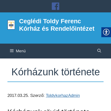
Kilépés
a
tartalomba
Ceglédi Toldy Ferenc
Kórház és Rendelőintézet
Menü
Kórházunk története
2017.03.25.
Szerző:
ToldykorhazAdmin