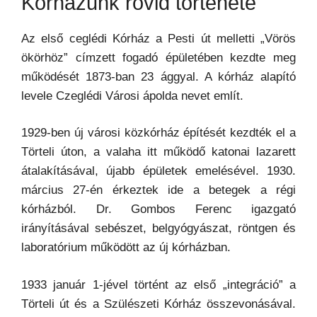
Kórházunk rövid története
Az első ceglédi Kórház a Pesti út melletti „Vörös
ökörhöz” címzett fogadó épületében kezdte meg
működését 1873-ban 23 ággyal. A kórház alapító
levele Czeglédi Városi ápolda nevet említ.
1929-ben új városi közkórház építését kezdték el a
Törteli úton, a valaha itt működő katonai lazarett
átalakításával, újabb épületek emelésével. 1930.
március 27-én érkeztek ide a betegek a régi
kórházból. Dr. Gombos Ferenc igazgató
irányításával sebészet, belgyógyászat, röntgen és
laboratórium működött az új kórházban.
1933 január 1-jével történt az első „integráció” a
Törteli út és a Szülészeti Kórház összevonásával.