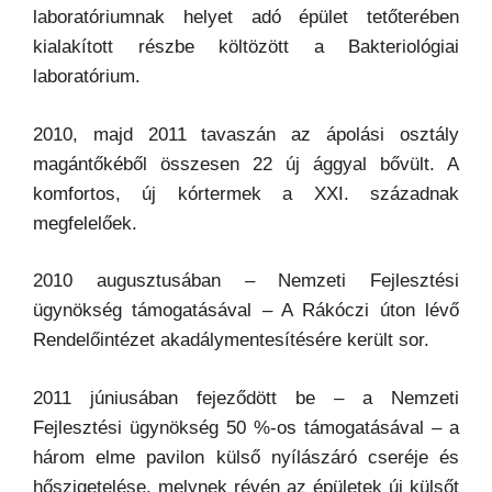
laboratóriumnak helyet adó épület tetőterében
kialakított részbe költözött a Bakteriológiai
laboratórium.
2010, majd 2011 tavaszán az ápolási osztály
magántőkéből összesen 22 új ággyal bővült. A
komfortos, új kórtermek a XXI. századnak
megfelelőek.
2010 augusztusában – Nemzeti Fejlesztési
ügynökség támogatásával – A Rákóczi úton lévő
Rendelőintézet akadálymentesítésére került sor.
2011 júniusában fejeződött be – a Nemzeti
Fejlesztési ügynökség 50 %-os támogatásával – a
három elme pavilon külső nyílászáró cseréje és
hőszigetelése, melynek révén az épületek új külsőt