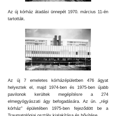
Az új kórház átadási ünnepét 1970. március 11-én
tartották.
Az új 7 emeletes kórházépületben 476 ágyat
helyeztek el, majd 1974-ben és 1975-ben újabb
pavilonok kerültek megépítésre a 274
elmegyógyászati ágy befogadására. Az ún. „régi
kórház” épületében 1975-ben fejeződött be a
Traumatológiai osztály kialakítása és bővítése.