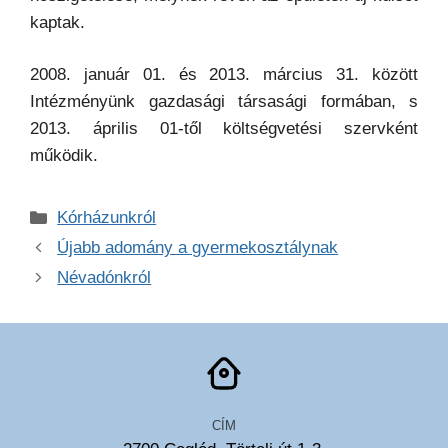
kaptak.
2008. január 01. és 2013. március 31. között
Intézményünk gazdasági társasági formában, s
2013. április 01-től költségvetési szervként
működik.
Kategória
Kórházunkról
Újabb adomány a gyermekosztálynak
Névadónkról
CÍM