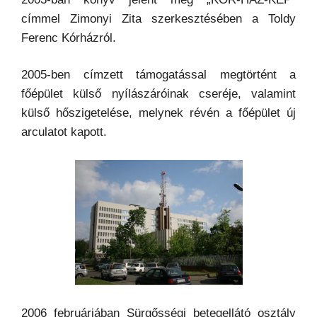
címmel Zimonyi Zita szerkesztésében a Toldy
Ferenc Kórházról.
2005-ben címzett támogatással megtörtént a
főépület külső nyílászáróinak cseréje, valamint
külső hőszigetelése, melynek révén a főépület új
arculatot kapott.
2006 februárjában Sürgősségi betegellátó osztály