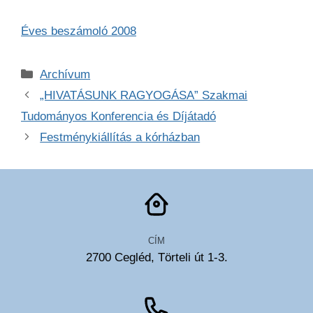
Éves beszámoló 2008
Kategória
Archívum
„HIVATÁSUNK RAGYOGÁSA” Szakmai
Tudományos Konferencia és Díjátadó
Festménykiállítás a kórházban
CÍM
2700 Cegléd, Törteli út 1-3.