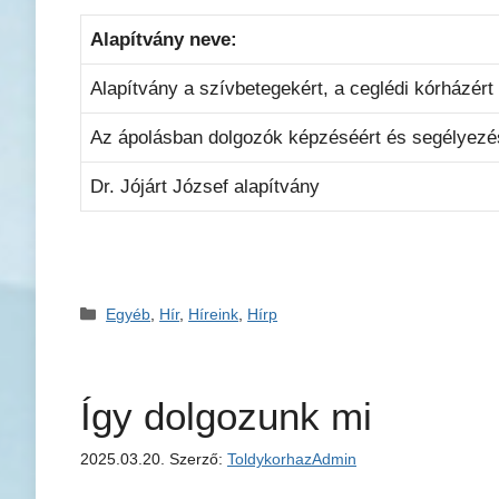
Alapítvány neve:
Alapítvány a szívbetegekért, a ceglédi kórházért
Az ápolásban dolgozók képzéséért és segélyezés
Dr. Jójárt József alapítvány
Kategória
Egyéb
,
Hír
,
Híreink
,
Hírp
Így dolgozunk mi
2025.03.20.
Szerző:
ToldykorhazAdmin