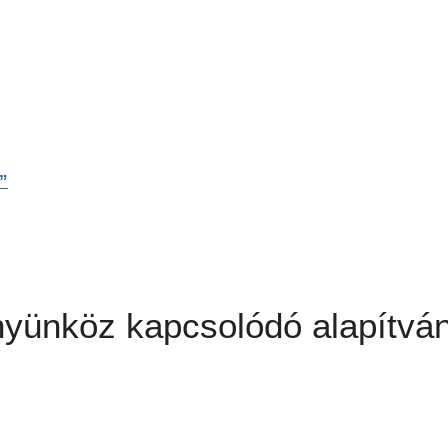
”
ünköz kapcsolódó alapítván