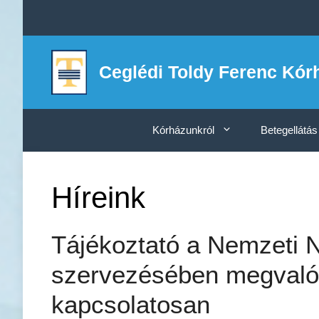
Kilépés
a
tartalomba
Ceglédi Toldy Ferenc Kór
Kórházunkról
Betegellátás
Híreink
Tájékoztató a Nemzeti 
szervezésében megvaló
kapcsolatosan