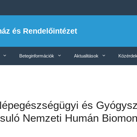
ház és Rendelőintézet
Beteginformációk
Aktualitások
Közérdek
Népegészségügyi és Gyógysz
suló Nemzeti Humán Biomoni