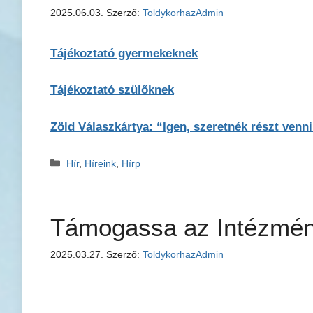
2025.06.03.
Szerző:
ToldykorhazAdmin
Tájékoztató gyermekeknek
Tájékoztató szülőknek
Zöld Válaszkártya: “Igen, szeretnék részt venni
Kategória
Hír
,
Híreink
,
Hírp
Támogassa az Intézmény
2025.03.27.
Szerző:
ToldykorhazAdmin