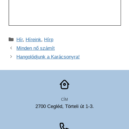
Kategória
Hír
,
Híreink
,
Hírp
Minden nő számít
Hangolódjunk a Karácsonyra!
CÍM
2700 Cegléd, Törteli út 1-3.