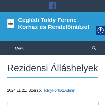
Kilépés
a
tartalomba
Ceglédi Toldy Ferenc
Kórház és Rendelőintézet
Menü
Rezidensi Álláshelyek
2024.11.21.
Szerző:
ToldykorhazAdmin