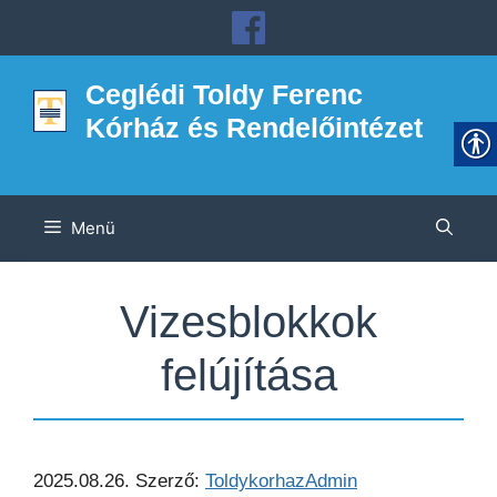
Kilépés
a
tartalomba
Ceglédi Toldy Ferenc
Kórház és Rendelőintézet
Menü
Vizesblokkok
felújítása
2025.08.26.
Szerző:
ToldykorhazAdmin