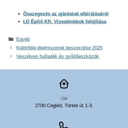
Összegezés az ajánlatok elbírálásáról
LD Építő Kft. Vizesblokkok felújítása
Kategória
Egyéb
Különféle élelmiszerek beszerzése 2025
Veszélyes hulladék és gyűjtőeszközök
CÍM
2700 Cegléd, Törteli út 1-3.