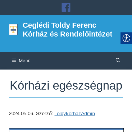
Kilépés
a
tartalomba
Ceglédi Toldy Ferenc
Kórház és Rendelőintézet
Menü
Kórházi egészségnap
2024.05.06.
Szerző:
ToldykorhazAdmin