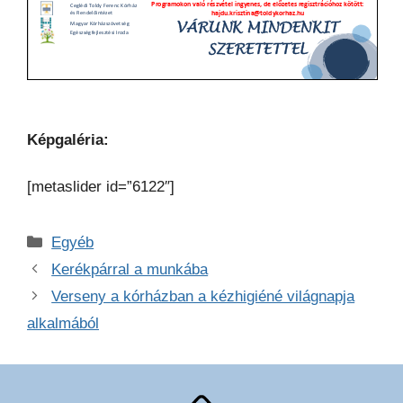
Képgaléria:
[metaslider id=”6122″]
Kategória
Egyéb
Kerékpárral a munkába
Verseny a kórházban a kézhigiéné világnapja
alkalmából