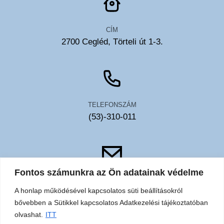
CÍM
2700 Cegléd, Törteli út 1-3.
TELEFONSZÁM
(53)-310-011
Fontos számunkra az Ön adatainak védelme
EMAIL
A honlap működésével kapcsolatos süti beállításokról
toldy@toldykorhaz.hu
bővebben a Sütikkel kapcsolatos Adatkezelési tájékoztatóban
olvashat.
ITT