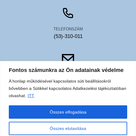
TELEFONSZÁM
(53)-310-011
Fontos számunkra az Ön adatainak védelme
EMAIL
A honlap működésével kapcsolatos süti beállításokról
toldy@toldykorhaz.hu
bővebben a Sütikkel kapcsolatos Adatkezelési tájékoztatóban
olvashat.
ITT
Akadálymentesítési
Közérdekű
Elérhetőségek
Sütik
Összes elfogadása
nyilatkozat
adatok
adatkezelési
tájékoztató
Összes elutasítása
© 2026 Ceglédi Toldy Ferenc Kórház és Rendelőintézet