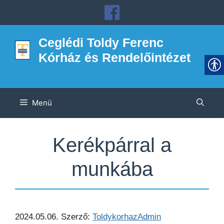
Kilépés
a
tartalomba
Ceglédi Toldy Ferenc
Kórház és Rendelőintézet
Menü
Kerékpárral a
munkába
2024.05.06.
Szerző:
ToldykorhazAdmin