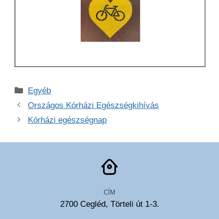
Kategória
Egyéb
Országos Kórházi Egészségkihívás
Kórházi egészségnap
CÍM
2700 Cegléd, Törteli út 1-3.