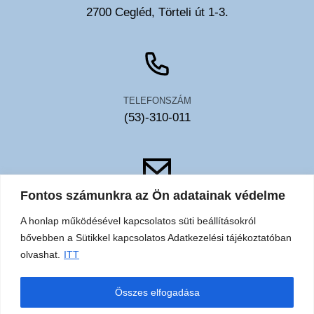
2700 Cegléd, Törteli út 1-3.
TELEFONSZÁM
(53)-310-011
Fontos számunkra az Ön adatainak védelme
EMAIL
A honlap működésével kapcsolatos süti beállításokról
toldy@toldykorhaz.hu
bővebben a Sütikkel kapcsolatos Adatkezelési tájékoztatóban
olvashat.
ITT
Akadálymentesítési
Közérdekű
Elérhetőségek
Sütik
Összes elfogadása
nyilatkozat
adatok
adatkezelési
tájékoztató