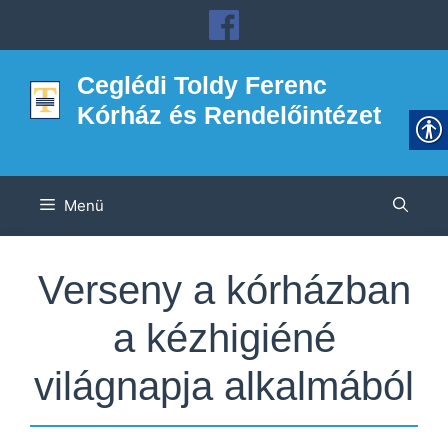
Kilépés
a
tartalomba
Ceglédi Toldy Ferenc
Kórház és Rendelőintézet
Menü
Verseny a kórházban
a kézhigiéné
világnapja alkalmából