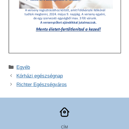
Kategória
Egyéb
Kórházi egészségnap
Richter Egészségváros
CÍM