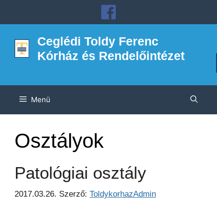
Kilépés
a
tartalomba
Ceglédi Toldy Ferenc
Kórház és Rendelőintézet
Menü
Osztályok
Patológiai osztály
2017.03.26.
Szerző:
ToldykorhazAdmin