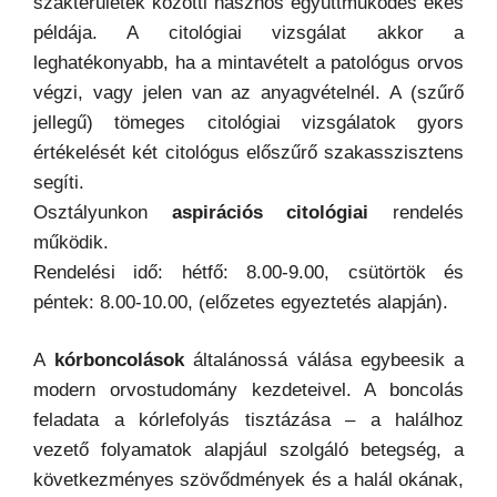
szakterületek közötti hasznos együttműködés ékes
példája. A citológiai vizsgálat akkor a
leghatékonyabb, ha a mintavételt a patológus orvos
végzi, vagy jelen van az anyagvételnél. A (szűrő
jellegű) tömeges citológiai vizsgálatok gyors
értékelését két citológus előszűrő szakasszisztens
segíti.
Osztályunkon
aspirációs citológiai
rendelés
működik.
Rendelési idő: hétfő: 8.00-9.00, csütörtök és
péntek: 8.00-10.00, (előzetes egyeztetés alapján).
A
kórboncolások
általánossá válása egybeesik a
modern orvostudomány kezdeteivel. A boncolás
feladata a kórlefolyás tisztázása – a halálhoz
vezető folyamatok alapjául szolgáló betegség, a
következményes szövődmények és a halál okának,