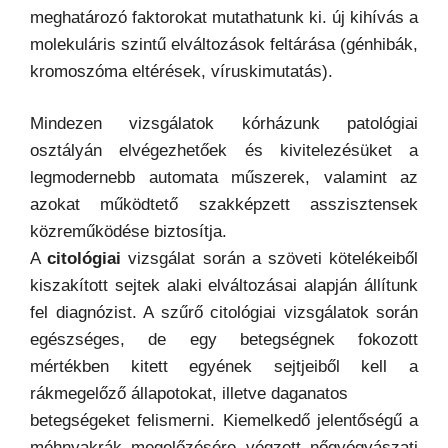
meghatározó faktorokat mutathatunk ki. új kihívás a
molekuláris szintű elváltozások feltárása (génhibák,
kromoszóma eltérések, víruskimutatás).
Mindezen vizsgálatok kórházunk patológiai
osztályán elvégezhetőek és kivitelezésüket a
legmodernebb automata műszerek, valamint az
azokat működtető szakképzett asszisztensek
közreműködése biztosítja.
A
citológiai
vizsgálat során a szöveti kötelékeiből
kiszakított sejtek alaki elváltozásai alapján állítunk
fel diagnózist. A szűrő citológiai vizsgálatok során
egészséges, de egy betegségnek fokozott
mértékben kitett egyének sejtjeiből kell a
rákmegelőző állapotokat, illetve daganatos
betegségeket felismerni. Kiemelkedő jelentőségű a
méhnyakrák megelőzésére végzett nőgyógyászati