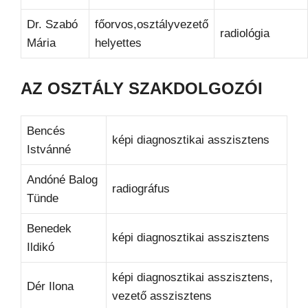
Dr. Szabó
főorvos,osztályvezető
radiológia
Mária
helyettes
AZ OSZTÁLY SZAKDOLGOZÓI
Bencés
képi diagnosztikai asszisztens
Istvánné
Andóné Balog
radiográfus
Tünde
Benedek
képi diagnosztikai asszisztens
Ildikó
képi diagnosztikai asszisztens,
Dér Ilona
vezető asszisztens