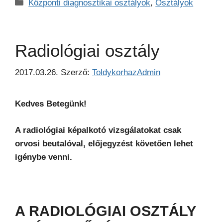
Kategória
Központi diagnosztikai osztályok
,
Osztályok
Radiológiai osztály
2017.03.26.
Szerző:
ToldykorhazAdmin
Kedves Betegünk!
A radiológiai képalkotó vizsgálatokat csak
orvosi beutalóval, előjegyzést követően lehet
igénybe venni.
A RADIOLÓGIAI OSZTÁLY