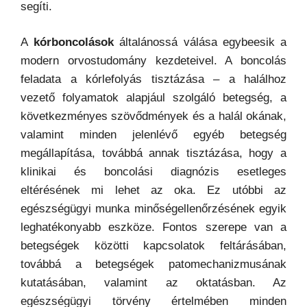
segíti.
A
kórboncolások
általánossá válása egybeesik a
modern orvostudomány kezdeteivel. A boncolás
feladata a kórlefolyás tisztázása – a halálhoz
vezető folyamatok alapjául szolgáló betegség, a
következményes szövődmények és a halál okának,
valamint minden jelenlévő egyéb betegség
megállapítása, továbbá annak tisztázása, hogy a
klinikai és boncolási diagnózis esetleges
eltérésének mi lehet az oka. Ez utóbbi az
egészségügyi munka minőségellenőrzésének egyik
leghatékonyabb eszköze. Fontos szerepe van a
betegségek közötti kapcsolatok feltárásában,
továbbá a betegségek patomechanizmusának
kutatásában, valamint az oktatásban. Az
egészségügyi törvény értelmében minden