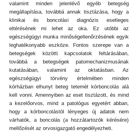
valamint minden jelenlévő egyéb betegség
megállapítása, továbbá annak tisztázása, hogy a
klinikai és boncolási diagnózis esetleges
eltérésének mi lehet az oka. Ez utóbbi az
egészségügyi munka minőségellenőrzésének egyik
leghatékonyabb eszköze. Fontos szerepe van a
betegségek közötti kapcsolatok feltárásában,
továbbá a betegségek patomechanizmusának
kutatásában, valamint az oktatásban. Az
egészségügyi törvény értelmében minden
kórházban elhunyt beteg tetemét kórboncolás alá
kell vonni. Amennyiben az eset tisztázott, és mind
a kezelőorvos, mind a patológus egyetért abban,
hogy a kórboncolástól lényeges új adatok nem
várhatók, a boncolás (a hozzátartozók kérésére)
mellőzését az orvosigazgató engedélyezheti.