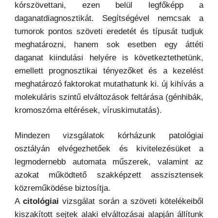
kórszövettani, ezen belül legfőképp a
daganatdiagnosztikát. Segítségével nemcsak a
tumorok pontos szöveti eredetét és típusát tudjuk
meghatározni, hanem sok esetben egy áttéti
daganat kiindulási helyére is következtethetünk,
emellett prognosztikai tényezőket és a kezelést
meghatározó faktorokat mutathatunk ki. új kihívás a
molekuláris szintű elváltozások feltárása (génhibák,
kromoszóma eltérések, víruskimutatás).
Mindezen vizsgálatok kórházunk patológiai
osztályán elvégezhetőek és kivitelezésüket a
legmodernebb automata műszerek, valamint az
azokat működtető szakképzett asszisztensek
közreműködése biztosítja.
A
citológiai
vizsgálat során a szöveti kötelékeiből
kiszakított sejtek alaki elváltozásai alapján állítunk