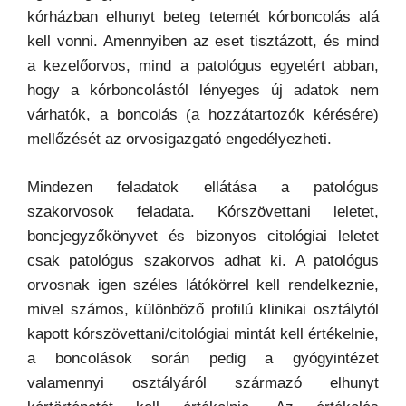
kórházban elhunyt beteg tetemét kórboncolás alá
kell vonni. Amennyiben az eset tisztázott, és mind
a kezelőorvos, mind a patológus egyetért abban,
hogy a kórboncolástól lényeges új adatok nem
várhatók, a boncolás (a hozzátartozók kérésére)
mellőzését az orvosigazgató engedélyezheti.
Mindezen feladatok ellátása a patológus
szakorvosok feladata. Kórszövettani leletet,
boncjegyzőkönyvet és bizonyos citológiai leletet
csak patológus szakorvos adhat ki. A patológus
orvosnak igen széles látókörrel kell rendelkeznie,
mivel számos, különböző profilú klinikai osztálytól
kapott kórszövettani/citológiai mintát kell értékelnie,
a boncolások során pedig a gyógyintézet
valamennyi osztályáról származó elhunyt