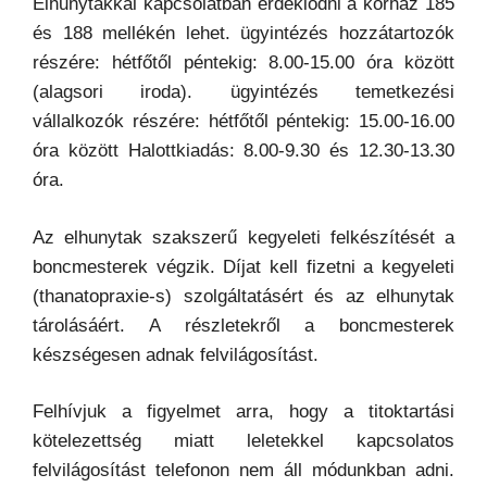
Elhunytakkal kapcsolatban érdeklődni a kórház 185
és 188 mellékén lehet. ügyintézés hozzátartozók
részére: hétfőtől péntekig: 8.00-15.00 óra között
(alagsori iroda). ügyintézés temetkezési
vállalkozók részére: hétfőtől péntekig: 15.00-16.00
óra között Halottkiadás: 8.00-9.30 és 12.30-13.30
óra.
Az elhunytak szakszerű kegyeleti felkészítését a
boncmesterek végzik. Díjat kell fizetni a kegyeleti
(thanatopraxie-s) szolgáltatásért és az elhunytak
tárolásáért. A részletekről a boncmesterek
készségesen adnak felvilágosítást.
Felhívjuk a figyelmet arra, hogy a titoktartási
kötelezettség miatt leletekkel kapcsolatos
felvilágosítást telefonon nem áll módunkban adni.