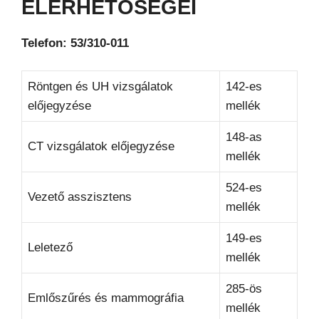
ELÉRHETŐSÉGEI
Telefon: 53/310-011
Röntgen és UH vizsgálatok
142-es
előjegyzése
mellék
148-as
CT vizsgálatok előjegyzése
mellék
524-es
Vezető asszisztens
mellék
149-es
Leletező
mellék
285-ös
Emlőszűrés és mammográfia
mellék