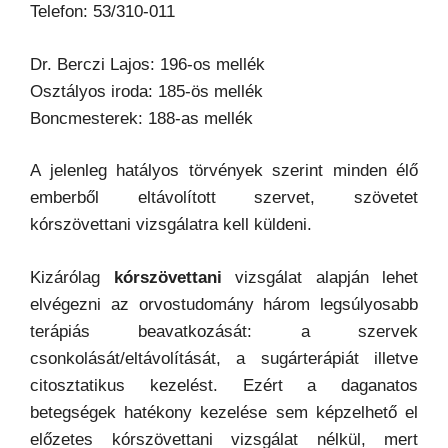
Telefon: 53/310-011
Dr. Berczi Lajos: 196-os mellék
Osztályos iroda: 185-ös mellék
Boncmesterek: 188-as mellék
A jelenleg hatályos törvények szerint minden élő
emberből eltávolított szervet, szövetet
kórszövettani vizsgálatra kell küldeni.
Kizárólag
kórszövettani
vizsgálat alapján lehet
elvégezni az orvostudomány három legsúlyosabb
terápiás beavatkozását: a szervek
csonkolását/eltávolítását, a sugárterápiát illetve
citosztatikus kezelést. Ezért a daganatos
betegségek hatékony kezelése sem képzelhető el
előzetes kórszövettani vizsgálat nélkül, mert