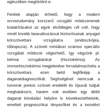
egészében megtörtént-e.
Fentiek alapján érthető, hogy a modern
orvostudomány korszerű vizsgáló módszereinek
kialakításakor az egyik elsődleges cél volt, hogy
minél kisebb beavatkozással biztosítsanak anyagot
kórszövettani vizsgálatra (endoszkópia,
tűbiopszia). A szöveti mintákon számos speciális
vizsgálati módszer végezhető, így végzünk pl.
kémiai vizsgálatokat (hisztokémia). Az
immunhisztokémia megjelenése forradalmasította a
kórszövettani, ezen belül legfőképp a
daganatdiagnosztikát. Segítségével nemcsak a
tumorok pontos szöveti eredetét és típusát tudjuk
meghatározni, hanem sok esetben egy áttéti
daganat kiindulási helyére is következtethetünk,
emellett prognosztikai tényezőket és a kezelést