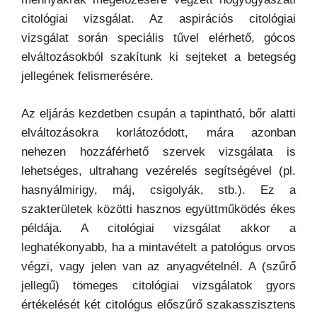
citológiai vizsgálat. Az aspirációs citológiai
vizsgálat során speciális tűvel elérhető, gócos
elváltozásokból szakítunk ki sejteket a betegség
jellegének felismerésére.
Az eljárás kezdetben csupán a tapintható, bőr alatti
elváltozásokra korlátozódott, mára azonban
nehezen hozzáférhető szervek vizsgálata is
lehetséges, ultrahang vezérelés segítségével (pl.
hasnyálmirigy, máj, csigolyák, stb.). Ez a
szakterületek közötti hasznos együttműködés ékes
példája. A citológiai vizsgálat akkor a
leghatékonyabb, ha a mintavételt a patológus orvos
végzi, vagy jelen van az anyagvételnél. A (szűrő
jellegű) tömeges citológiai vizsgálatok gyors
értékelését két citológus előszűrő szakasszisztens