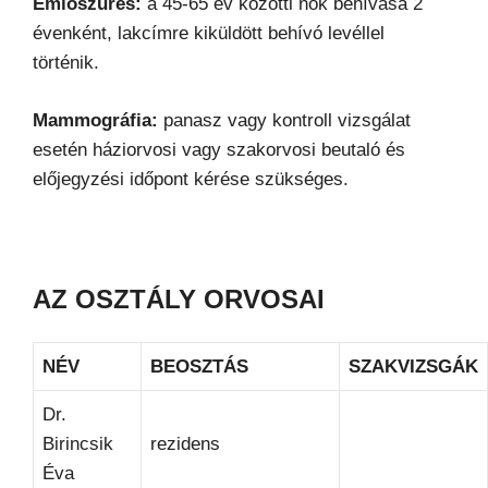
Emlőszűrés:
a 45-65 év közötti nők behívása 2
évenként, lakcímre kiküldött behívó levéllel
történik.
Mammográfia:
panasz vagy kontroll vizsgálat
esetén háziorvosi vagy szakorvosi beutaló és
előjegyzési időpont kérése szükséges.
AZ OSZTÁLY ORVOSAI
NÉV
BEOSZTÁS
SZAKVIZSGÁK
Dr.
Birincsik
rezidens
Éva