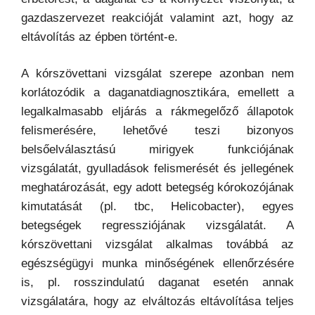
gazdaszervezet reakcióját valamint azt, hogy az
eltávolítás az épben történt-e.
A kórszövettani vizsgálat szerepe azonban nem
korlátozódik a daganatdiagnosztikára, emellett a
legalkalmasabb eljárás a rákmegelőző állapotok
felismerésére, lehetővé teszi bizonyos
belsőelválasztású mirigyek funkciójának
vizsgálatát, gyulladások felismerését és jellegének
meghatározását, egy adott betegség kórokozójának
kimutatását (pl. tbc, Helicobacter), egyes
betegségek regressziójának vizsgálatát. A
kórszövettani vizsgálat alkalmas továbbá az
egészségügyi munka minőségének ellenőrzésére
is, pl. rosszindulatú daganat esetén annak
vizsgálatára, hogy az elváltozás eltávolítása teljes