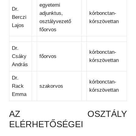
egyetemi
Dr.
adjunktus,
kórbonctan-
Berczi
osztályvezető
kórszövettan
Lajos
főorvos
Dr.
kórbonctan-
Csáky
főorvos
kórszövettan
András
Dr.
kórbonctan-
Rack
szakorvos
kórszövettan
Emma
AZ OSZTÁLY
ELÉRHETŐSÉGEI