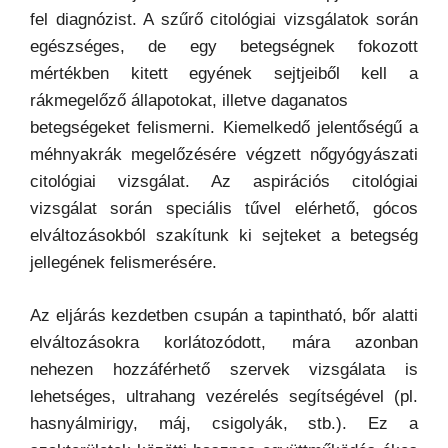
fel diagnózist. A szűrő citológiai vizsgálatok során
egészséges, de egy betegségnek fokozott
mértékben kitett egyének sejtjeiből kell a
rákmegelőző állapotokat, illetve daganatos
betegségeket felismerni. Kiemelkedő jelentőségű a
méhnyakrák megelőzésére végzett nőgyógyászati
citológiai vizsgálat. Az aspirációs citológiai
vizsgálat során speciális tűvel elérhető, gócos
elváltozásokból szakítunk ki sejteket a betegség
jellegének felismerésére.
Az eljárás kezdetben csupán a tapintható, bőr alatti
elváltozásokra korlátozódott, mára azonban
nehezen hozzáférhető szervek vizsgálata is
lehetséges, ultrahang vezérelés segítségével (pl.
hasnyálmirigy, máj, csigolyák, stb.). Ez a