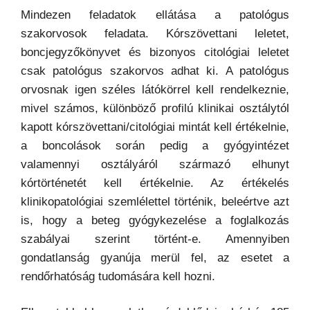
Mindezen feladatok ellátása a patológus
szakorvosok feladata. Kórszövettani leletet,
boncjegyzőkönyvet és bizonyos citológiai leletet
csak patológus szakorvos adhat ki. A patológus
orvosnak igen széles látókörrel kell rendelkeznie,
mivel számos, különböző profilú klinikai osztálytól
kapott kórszövettani/citológiai mintát kell értékelnie,
a boncolások során pedig a gyógyintézet
valamennyi osztályáról származó elhunyt
kórtörténetét kell értékelnie. Az értékelés
klinikopatológiai szemlélettel történik, beleértve azt
is, hogy a beteg gyógykezelése a foglalkozás
szabályai szerint történt-e. Amennyiben
gondatlanság gyanúja merül fel, az esetet a
rendőrhatóság tudomására kell hozni.