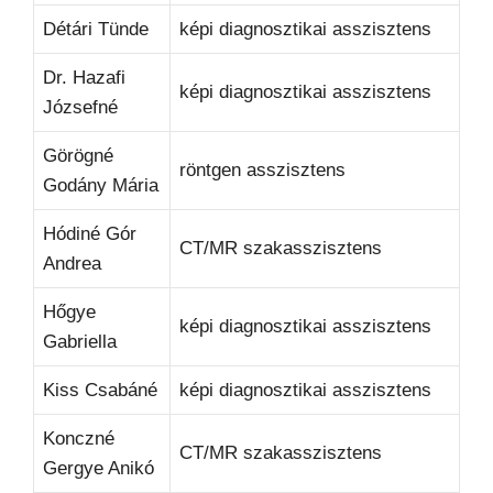
Détári Tünde
képi diagnosztikai asszisztens
Dr. Hazafi
képi diagnosztikai asszisztens
Józsefné
Görögné
röntgen asszisztens
Godány Mária
Hódiné Gór
CT/MR szakasszisztens
Andrea
Hőgye
képi diagnosztikai asszisztens
Gabriella
Kiss Csabáné
képi diagnosztikai asszisztens
Konczné
CT/MR szakasszisztens
Gergye Anikó