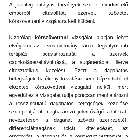
A jelenleg hatályos törvények szerint minden élő
emberből eltávolított szervet, szövetet
kórszövettani vizsgálatra kell küldeni.
Kizárólag
kórszövettani
vizsgálat alapján lehet
elvégezni az orvostudomány három legsúlyosabb
terápiás beavatkozását: a szervek
csonkolását/eltávolítását, a sugárterápiát illetve
citosztatikus kezelést. Ezért a daganatos
betegségek hatékony kezelése sem képzelhető el
előzetes kórszövettani vizsgálat nélkül, mert
egyedül ez a vizsgálat tudja pontosan meghatározni
a rosszindulatú daganatos betegségek kezelése
szempontjából meghatározó jelentőségű adatokat,
nevezetesen: a daganat szöveti szerkezetét,
differenciáltságának fokát, kiterjedését, az
érbetörést, a daganat és a környezet viszonyát, a