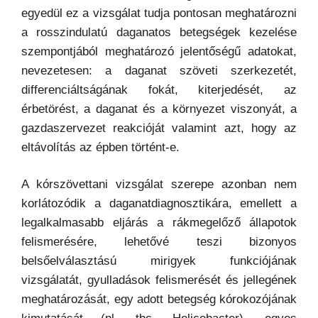
egyedül ez a vizsgálat tudja pontosan meghatározni
a rosszindulatú daganatos betegségek kezelése
szempontjából meghatározó jelentőségű adatokat,
nevezetesen: a daganat szöveti szerkezetét,
differenciáltságának fokát, kiterjedését, az
érbetörést, a daganat és a környezet viszonyát, a
gazdaszervezet reakcióját valamint azt, hogy az
eltávolítás az épben történt-e.
A kórszövettani vizsgálat szerepe azonban nem
korlátozódik a daganatdiagnosztikára, emellett a
legalkalmasabb eljárás a rákmegelőző állapotok
felismerésére, lehetővé teszi bizonyos
belsőelválasztású mirigyek funkciójának
vizsgálatát, gyulladások felismerését és jellegének
meghatározását, egy adott betegség kórokozójának