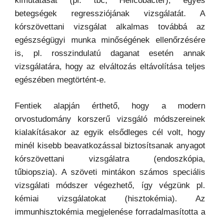
kimutatását (pl. tbc, Helicobacter), egyes
betegségek regressziójának vizsgálatát. A
kórszövettani vizsgálat alkalmas továbbá az
egészségügyi munka minőségének ellenőrzésére
is, pl. rosszindulatú daganat esetén annak
vizsgálatára, hogy az elváltozás eltávolítása teljes
egészében megtörtént-e.
Fentiek alapján érthető, hogy a modern
orvostudomány korszerű vizsgáló módszereinek
kialakításakor az egyik elsődleges cél volt, hogy
minél kisebb beavatkozással biztosítsanak anyagot
kórszövettani vizsgálatra (endoszkópia,
tűbiopszia). A szöveti mintákon számos speciális
vizsgálati módszer végezhető, így végzünk pl.
kémiai vizsgálatokat (hisztokémia). Az
immunhisztokémia megjelenése forradalmasította a