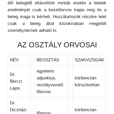
élő betegből eltávolított minták esetén a leletek
eredményét csak a kezelőorvos kapja meg és a
beteg maga is kérheti. Hozzátartozók részére lelet
csak a beteg által közokiratban megjelölt
személy/ek/nek adható ki.
AZ OSZTÁLY ORVOSAI
NÉV
BEOSZTÁS
SZAKVIZSGÁK
egyetemi
Dr.
adjunktus,
kórbonctan-
Berczi
osztályvezető
kórszövettan
Lajos
főorvos
Dr.
Diczházi
kórbonctan-
főorvos