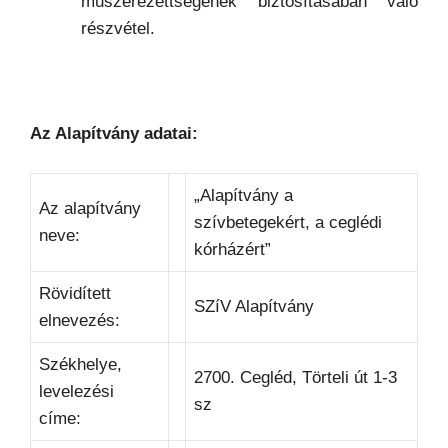
műszerezettségének biztosításában való
részvétel.
Az Alapítvány adatai:
„Alapítvány a
Az alapítvány
szívbetegekért, a ceglédi
neve:
kórházért”
Rövidített
SZíV Alapítvány
elnevezés:
Székhelye,
2700. Cegléd, Törteli út 1-3
levelezési
sz
címe: