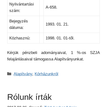
Nyilvántartási
A-658.
szám:
Bejegyzés
1993. 01. 21.
dátuma:
Közhasznú:
1998. 01. 01-től.
Kérjük pénzbeli adományaival, 1 %-os SZJA
felajánlásaival támogassa Alapítványunkat.
Kategória
Alapítvány
,
Kórházunkról
Rólunk írták