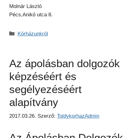
Molnár László
Pécs,Anikó utca 8.
Kategória
Kórházunkról
Az ápolásban dolgozók
képzéséért és
segélyezéséért
alapítvány
2017.03.26.
Szerző:
ToldykorhazAdmin
Az Ápolásban Dolgozók