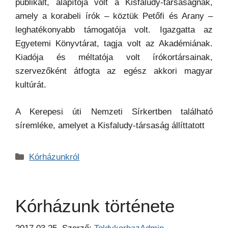
publikált, alapítója volt a Kisfaludy-társaságnak,
amely a korabeli írók – köztük Petőfi és Arany –
leghatékonyabb támogatója volt. Igazgatta az
Egyetemi Könyvtárat, tagja volt az Akadémiának.
Kiadója és méltatója volt írókortársainak,
szervezőként átfogta az egész akkori magyar
kultúrát.
A Kerepesi úti Nemzeti Sírkertben található
síremléke, amelyet a Kisfaludy-társaság állíttatott
Kategória
Kórházunkról
Kórházunk története