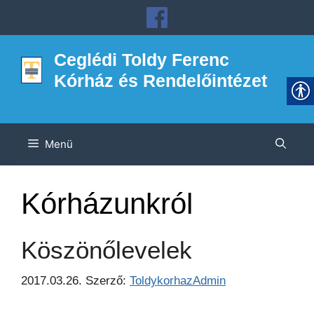
Kilépés
a
tartalomba
Ceglédi Toldy Ferenc
Kórház és Rendelőintézet
Menü
Kórházunkról
Köszönőlevelek
2017.03.26.
Szerző:
ToldykorhazAdmin