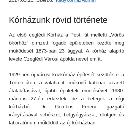
2017.03.25.
Szerző:
ToldykorhazAdmin
Kórházunk rövid története
Az első ceglédi Kórház a Pesti út melletti „Vörös
ökörhöz” címzett fogadó épületében kezdte meg
működését 1873-ban 23 ággyal. A kórház alapító
levele Czeglédi Városi ápolda nevet említ.
1929-ben új városi közkórház építését kezdték el a
Törteli úton, a valaha itt működő katonai lazarett
átalakításával, újabb épületek emelésével. 1930.
március 27-én érkeztek ide a betegek a régi
kórházból. Dr. Gombos Ferenc igazgató
irányításával sebészet, belgyógyászat, röntgen és
laboratórium működött az új kórházban.