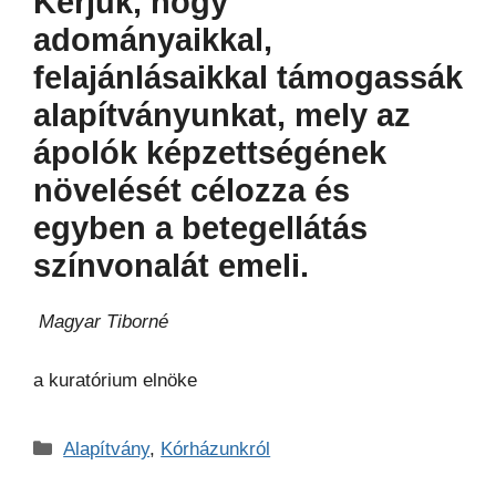
Kérjük, hogy
adományaikkal,
felajánlásaikkal támogassák
alapítványunkat, mely az
ápolók képzettségének
növelését célozza és
egyben a betegellátás
színvonalát emeli.
Magyar Tiborné
a kuratórium elnöke
Kategória
Alapítvány
,
Kórházunkról