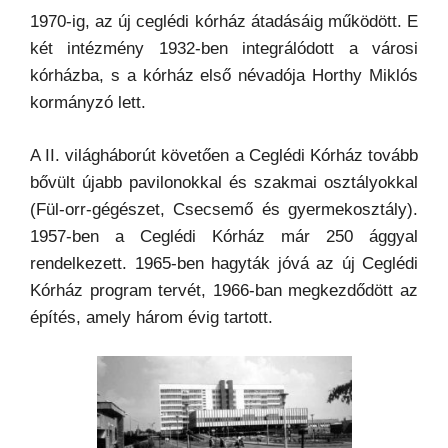
1970-ig, az új ceglédi kórház átadásáig működött. E
két intézmény 1932-ben integrálódott a városi
kórházba, s a kórház első névadója Horthy Miklós
kormányzó lett.
A II. világháborút követően a Ceglédi Kórház tovább
bővült újabb pavilonokkal és szakmai osztályokkal
(Fül-orr-gégészet, Csecsemő és gyermekosztály).
1957-ben a Ceglédi Kórház már 250 ággyal
rendelkezett. 1965-ben hagyták jóvá az új Ceglédi
Kórház program tervét, 1966-ban megkezdődött az
építés, amely három évig tartott.