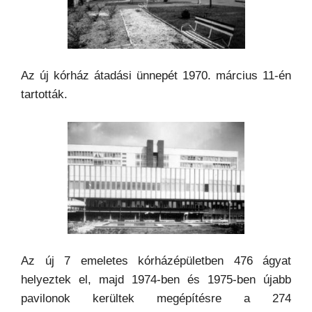
Az új kórház átadási ünnepét 1970. március 11-én
tartották.
Az új 7 emeletes kórházépületben 476 ágyat
helyeztek el, majd 1974-ben és 1975-ben újabb
pavilonok kerültek megépítésre a 274