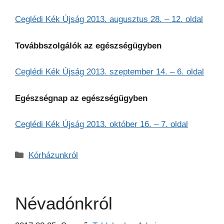
Ceglédi Kék Újság 2013. augusztus 28. – 12. oldal
Továbbszolgálók az egészségügyben
Ceglédi Kék Újság 2013. szeptember 14. – 6. oldal
Egészségnap az egészségügyben
Ceglédi Kék Újság 2013. október 16. – 7. oldal
Kategória
Kórházunkról
Névadónkról