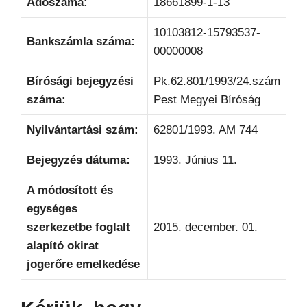
Adószáma:
18661899-1-13
10103812-15793537-
Bankszámla száma:
00000008
Bírósági bejegyzési
Pk.62.801/1993/24.szám
száma:
Pest Megyei Bíróság
Nyilvántartási szám:
62801/1993. AM 744
Bejegyzés dátuma:
1993. Június 11.
A módosított és
egységes
szerkezetbe foglalt
2015. december. 01.
alapító okirat
jogerőre emelkedése