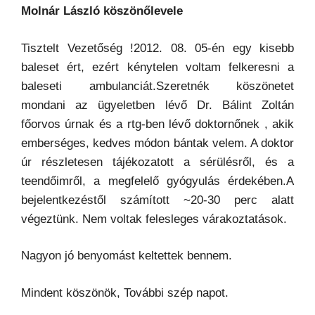
Molnár László köszönőlevele
Tisztelt Vezetőség !2012. 08. 05-én egy kisebb
baleset ért, ezért kénytelen voltam felkeresni a
baleseti ambulanciát.Szeretnék köszönetet
mondani az ügyeletben lévő Dr. Bálint Zoltán
főorvos úrnak és a rtg-ben lévő doktornőnek , akik
emberséges, kedves módon bántak velem. A doktor
úr részletesen tájékozatott a sérülésről, és a
teendőimről, a megfelelő gyógyulás érdekében.A
bejelentkezéstől számított ~20-30 perc alatt
végeztünk. Nem voltak felesleges várakoztatások.
Nagyon jó benyomást keltettek bennem.
Mindent köszönök, További szép napot.