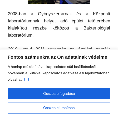
2008-ban a Gyógyszertárnak és a Központi
laboratóriumnak helyet adó épület tetőterében
kialakított részbe költözött a Bakteriológiai
laboratórium.
2010, majd 2011 tavaszán az ápolási osztály
magántőkéből összesen 22 új ággyal bővült. A
Fontos számunkra az Ön adatainak védelme
komfortos, új kórtermek a XXI. századnak
A honlap működésével kapcsolatos süti beállításokról
megfelelőek.
bővebben a Sütikkel kapcsolatos Adatkezelési tájékoztatóban
olvashat.
ITT
2010 augusztusában – Nemzeti Fejlesztési
ügynökség támogatásával – A Rákóczi úton lévő
Összes elfogadása
Rendelőintézet akadálymentesítésére került sor.
Összes elutasítása
2011 júniusában fejeződött be – a Nemzeti