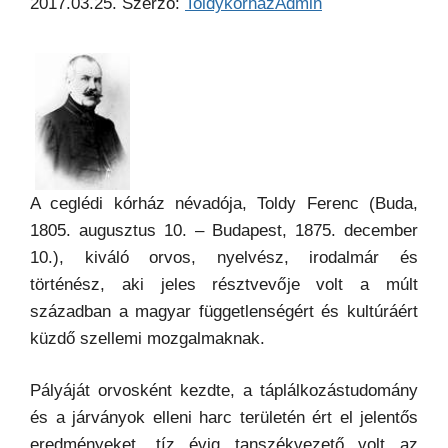
2017.03.25.
Szerző:
ToldykorhazAdmin
A ceglédi kórház névadója, Toldy Ferenc (Buda,
1805. augusztus 10. – Budapest, 1875. december
10.), kiváló orvos, nyelvész, irodalmár és
történész, aki jeles résztvevője volt a múlt
században a magyar függetlenségért és kultúráért
küzdő szellemi mozgalmaknak.
Pályáját orvosként kezdte, a táplálkozástudomány
és a járványok elleni harc területén ért el jelentős
eredményeket, tíz évig tanszékvezető volt az