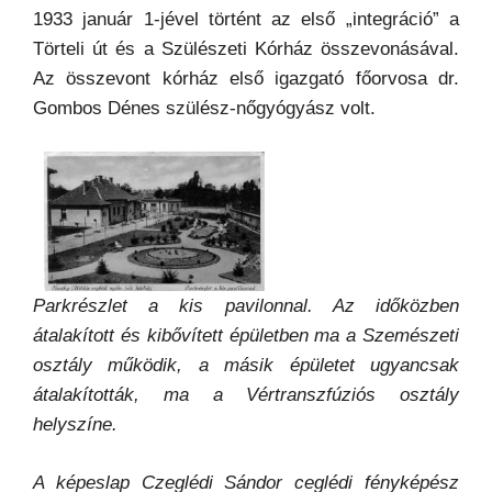
1933 január 1-jével történt az első „integráció” a
Törteli út és a Szülészeti Kórház összevonásával.
Az összevont kórház első igazgató főorvosa dr.
Gombos Dénes szülész-nőgyógyász volt.
Parkrészlet a kis pavilonnal. Az időközben
átalakított és kibővített épületben ma
a Szemészeti
osztály működik, a másik épületet ugyancsak
átalakították, ma a Vértranszfúziós osztály
helyszíne.
A képeslap Czeglédi Sándor ceglédi fényképész