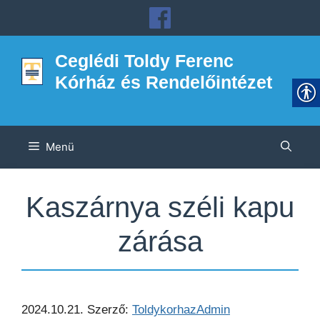
Kilépés
a
tartalomba
Ceglédi Toldy Ferenc
Kórház és Rendelőintézet
Menü
Kaszárnya széli kapu
zárása
2024.10.21.
Szerző:
ToldykorhazAdmin