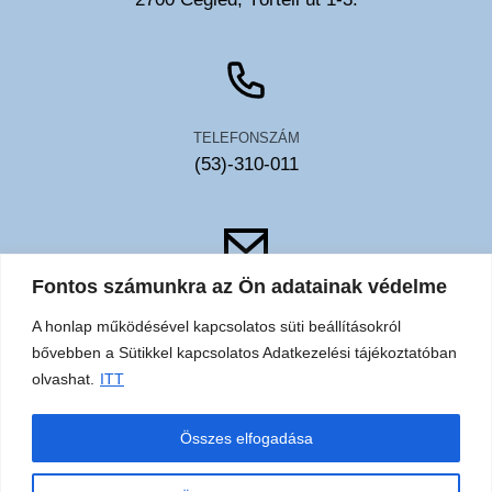
TELEFONSZÁM
(53)-310-011
Fontos számunkra az Ön adatainak védelme
EMAIL
A honlap működésével kapcsolatos süti beállításokról
toldy@toldykorhaz.hu
bővebben a Sütikkel kapcsolatos Adatkezelési tájékoztatóban
olvashat.
ITT
Akadálymentesítési
Közérdekű
Elérhetőségek
Sütik
Összes elfogadása
nyilatkozat
adatok
adatkezelési
tájékoztató