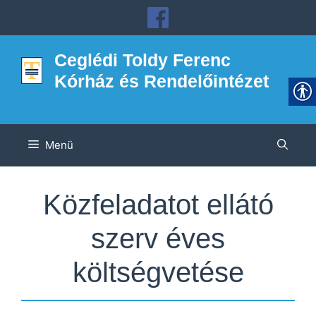
Kilépés
a
tartalomba
Ceglédi Toldy Ferenc
Kórház és Rendelőintézet
Menü
Közfeladatot ellátó
szerv éves
költségvetése