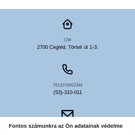
CÍM
2700 Cegléd, Törteli út 1-3.
TELEFONSZÁM
(53)-310-011
Fontos számunkra az Ön adatainak védelme
EMAIL