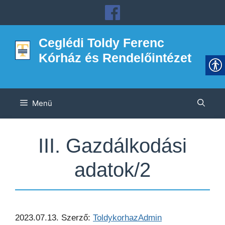
Kilépés
a
tartalomba
Ceglédi Toldy Ferenc
Kórház és Rendelőintézet
Menü
III. Gazdálkodási
adatok/2
2023.07.13.
Szerző:
ToldykorhazAdmin