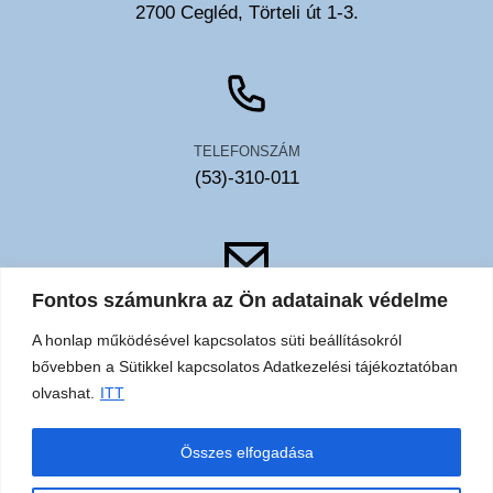
2700 Cegléd, Törteli út 1-3.
TELEFONSZÁM
(53)-310-011
Fontos számunkra az Ön adatainak védelme
EMAIL
A honlap működésével kapcsolatos süti beállításokról
toldy@toldykorhaz.hu
bővebben a Sütikkel kapcsolatos Adatkezelési tájékoztatóban
olvashat.
ITT
Akadálymentesítési
Közérdekű
Elérhetőségek
Sütik
Összes elfogadása
nyilatkozat
adatok
adatkezelési
tájékoztató