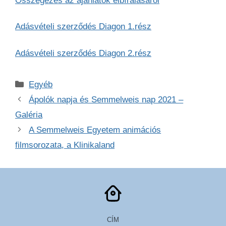
Összegezés az ajánlatok elbírálásáról
Adásvételi szerződés Diagon 1.rész
Adásvételi szerződés Diagon 2.rész
Kategória
Egyéb
Ápolók napja és Semmelweis nap 2021 –
Galéria
A Semmelweis Egyetem animációs
filmsorozata, a Klinikaland
CÍM