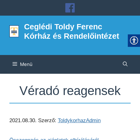
Kilépés
a
tartalomba
Ceglédi Toldy Ferenc
Kórház és Rendelőintézet
Menü
Véradó reagensek
2021.08.30.
Szerző:
ToldykorhazAdmin