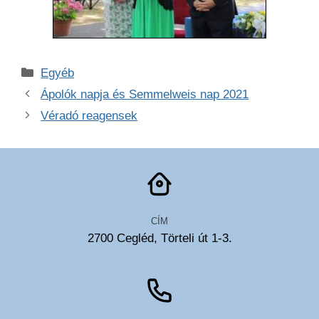
Kategória
Egyéb
Ápolók napja és Semmelweis nap 2021
Véradó reagensek
CÍM
2700 Cegléd, Törteli út 1-3.