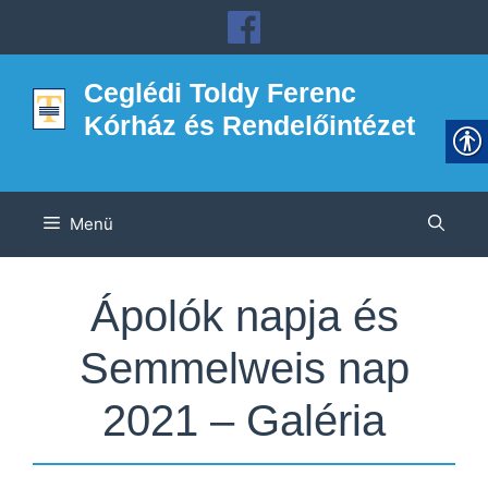
Kilépés
a
tartalomba
Ceglédi Toldy Ferenc
Kórház és Rendelőintézet
Menü
Ápolók napja és
Semmelweis nap
2021 – Galéria