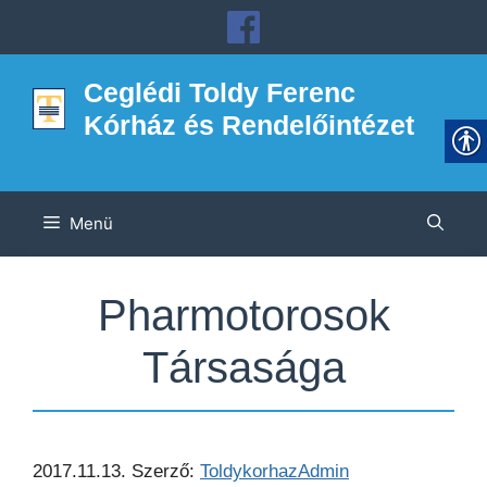
Kilépés
a
tartalomba
Ceglédi Toldy Ferenc
Kórház és Rendelőintézet
Menü
Pharmotorosok
Társasága
2017.11.13.
Szerző:
ToldykorhazAdmin