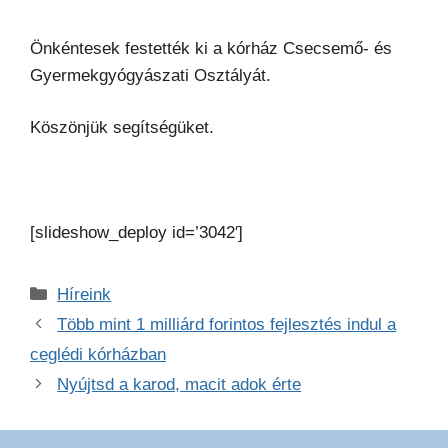
Önkéntesek festették ki a kórház Csecsemő- és
Gyermekgyógyászati Osztályát.
Köszönjük segítségüket.
[slideshow_deploy id=’3042′]
Kategória
Híreink
Több mint 1 milliárd forintos fejlesztés indul a
ceglédi kórházban
Nyújtsd a karod, macit adok érte