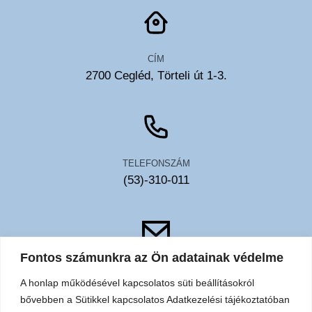
CÍM
2700 Cegléd, Törteli út 1-3.
TELEFONSZÁM
(53)-310-011
Fontos számunkra az Ön adatainak védelme
EMAIL
A honlap működésével kapcsolatos süti beállításokról
toldy@toldykorhaz.hu
bővebben a Sütikkel kapcsolatos Adatkezelési tájékoztatóban