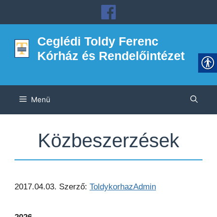
Kilépés
a
tartalomba
Ceglédi Toldy Ferenc
Kórház és Rendelőintézet
Menü
Közbeszerzések
2017.04.03.
Szerző:
ToldykorhazAdmin