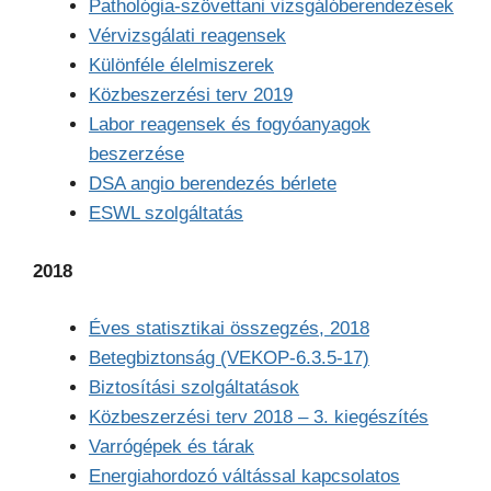
Pathológia-szövettani vizsgálóberendezések
Vérvizsgálati reagensek
Különféle élelmiszerek
Közbeszerzési terv 2019
Labor reagensek és fogyóanyagok
beszerzése
DSA angio berendezés bérlete
ESWL szolgáltatás
2018
Éves statisztikai összegzés, 2018
Betegbiztonság (VEKOP-6.3.5-17)
Biztosítási szolgáltatások
Közbeszerzési terv 2018 – 3. kiegészítés
Varrógépek és tárak
Energiahordozó váltással kapcsolatos