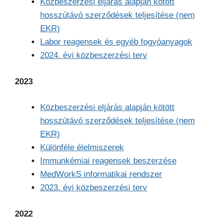
Közbeszerzési eljárás alapján kötött
hosszútávó szerződések teljesítése (nem
EKR)
Labor reagensek és egyéb fogyóanyagok
2024. évi közbeszerzési terv
2023
Közbeszerzési eljárás alapján kötött
hosszútávó szerződések teljesítése (nem
EKR)
Különféle élelmiszerek
Immunkémiai reagensek beszerzése
MedWorkS informatikai rendszer
2023. évi közbeszerzési terv
2022