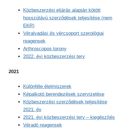
Közbeszerzési eljárás alapján kötött
hosszútávú szerződések teljesítése (nem
EKR)
Véralvadási és vércsoport szerológiai
reagensek
Arthroscopos torony
2022. évi közbeszerzési terv
2021
Különféle élelmiszerek
Képalkotó berendezések szervizelése
Közbeszerzési szerződések teljesítése
2021. év
2021. évi közbeszerzési terv – kiegészítés
Véradó reagensek