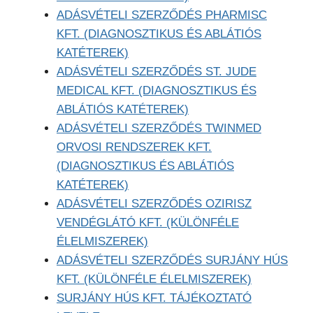
ADÁSVÉTELI SZERZŐDÉS PHARMISC
KFT. (DIAGNOSZTIKUS ÉS ABLÁTIÓS
KATÉTEREK)
ADÁSVÉTELI SZERZŐDÉS ST. JUDE
MEDICAL KFT. (DIAGNOSZTIKUS ÉS
ABLÁTIÓS KATÉTEREK)
ADÁSVÉTELI SZERZŐDÉS TWINMED
ORVOSI RENDSZEREK KFT.
(DIAGNOSZTIKUS ÉS ABLÁTIÓS
KATÉTEREK)
ADÁSVÉTELI SZERZŐDÉS OZIRISZ
VENDÉGLÁTÓ KFT. (KÜLÖNFÉLE
ÉLELMISZEREK)
ADÁSVÉTELI SZERZŐDÉS SURJÁNY HÚS
KFT. (KÜLÖNFÉLE ÉLELMISZEREK)
SURJÁNY HÚS KFT. TÁJÉKOZTATÓ