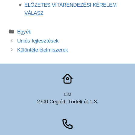
ELŐZETES VITARENDEZÉSI KÉRELEM
VÁLASZ
Kategória
Egyéb
Uniós fejlesztések
Különféle élelmiszerek
CÍM
2700 Cegléd, Törteli út 1-3.