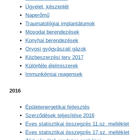
Ügyelet, készenlét
Naperőmű
Traumatológiai implantátumok
Mosodai berendezések
Konyhai berendezések
Orvosi gyógyászati gázok
Közbeszerzési terv 2017
Különféle élelmiszerek
Immunkémiai reagensek
2016
Épületenergetikai fejlesztés
Szerződések teljesítése 2016
Éves statisztikai összegzés 11.sz. melléklet
Éves statisztikai összegzés 17.sz. melléklet