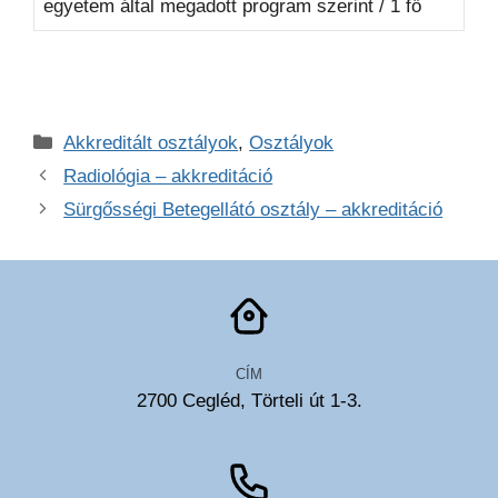
egyetem által megadott program szerint / 1 fő
Kategória
Akkreditált osztályok
,
Osztályok
Radiológia – akkreditáció
Sürgősségi Betegellátó osztály – akkreditáció
CÍM
2700 Cegléd, Törteli út 1-3.