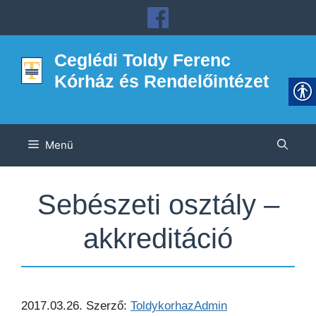
Kilépés
a
tartalomba
Ceglédi Toldy Ferenc
Kórház és Rendelőintézet
Menü
Sebészeti osztály –
akkreditáció
2017.03.26.
Szerző:
ToldykorhazAdmin