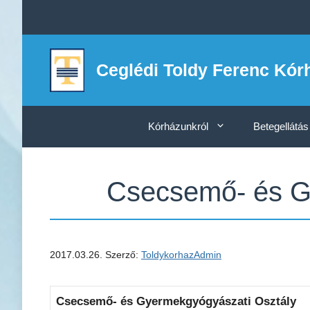
Kilépés
a
tartalomba
Ceglédi Toldy Ferenc Kór
Kórházunkról
Betegellátás
Csecsemő- és Gy
2017.03.26.
Szerző:
ToldykorhazAdmin
Csecsemő- és Gyermekgyógyászati Osztály