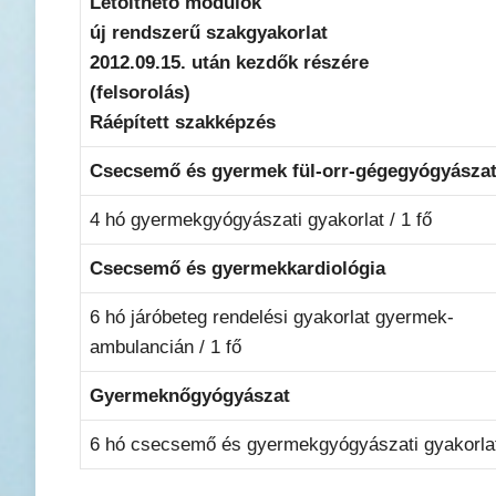
Letölthető modulok
új rendszerű szakgyakorlat
2012.09.15. után kezdők részére
(felsorolás)
Ráépített szakképzés
Csecsemő és gyermek fül-orr-gégegyógyásza
4 hó gyermekgyógyászati gyakorlat / 1 fő
Csecsemő és gyermekkardiológia
6 hó járóbeteg rendelési gyakorlat gyermek-
ambulancián / 1 fő
Gyermeknőgyógyászat
6 hó csecsemő és gyermekgyógyászati gyakorlat 