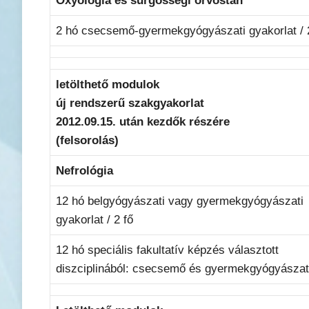
Oxyológia és sürgősségi orvostan
2 hó csecsemő-gyermekgyógyászati gyakorlat / 
letölthető modulok
új rendszerű szakgyakorlat
2012.09.15. után kezdők részére
(felsorolás)
Nefrológia
12 hó belgyógyászati vagy gyermekgyógyászati
gyakorlat / 2 fő
12 hó speciális fakultatív képzés választott
diszciplinából: csecsemő és gyermekgyógyászat 