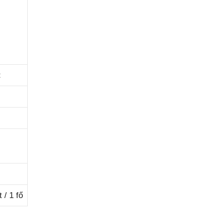
t
/ 1 fő