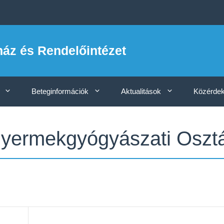
ház és Rendelőintézet
Beteginformációk
Aktualitások
Közérdek
ermekgyógyászati Osztál