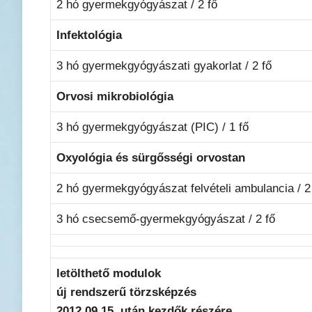
2 hó gyermekgyógyászat / 2 fő
Infektológia
3 hó gyermekgyógyászati gyakorlat / 2 fő
Orvosi mikrobiológia
3 hó gyermekgyógyászat (PIC) / 1 fő
Oxyológia és sürgősségi orvostan
2 hó gyermekgyógyászat felvételi ambulancia / 2
3 hó csecsemő-gyermekgyógyászat / 2 fő
letölthető modulok
új rendszerű törzsképzés
2012.09.15. után kezdők részére