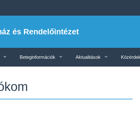
ház és Rendelőintézet
Beteginformációk
Aktualitások
Közérdek
iókom