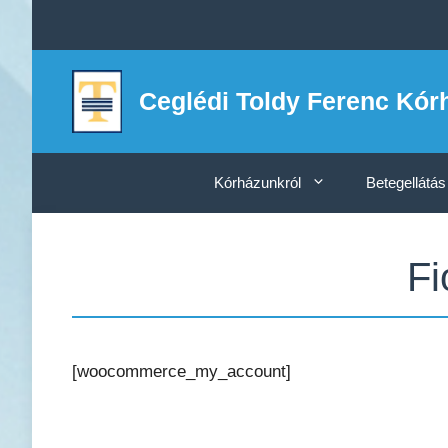
Kilépés
a
tartalomba
Ceglédi Toldy Ferenc Kór
Kórházunkról
Betegellátás
F
[woocommerce_my_account]