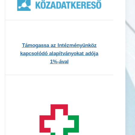
Támogassa az Intézményünköz
kapcsolódó alapítványokat adója
1%-ával