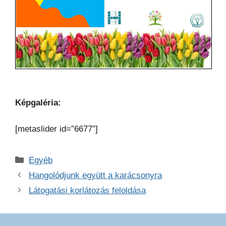
Képgaléria:
[metaslider id=”6677″]
Kategória
Egyéb
Hangolódjunk együtt a karácsonyra
Látogatási korlátozás feloldása