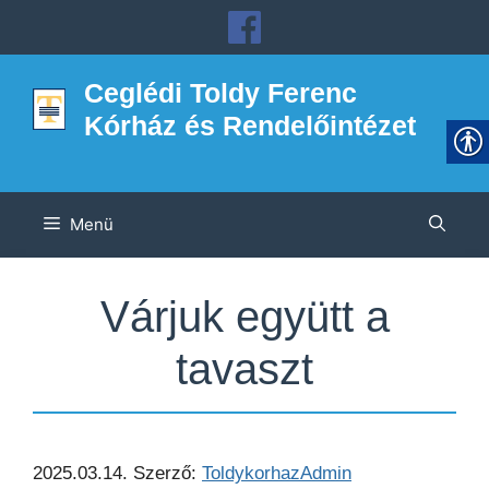
Kilépés
a
tartalomba
Ceglédi Toldy Ferenc
Kórház és Rendelőintézet
Menü
Várjuk együtt a
tavaszt
2025.03.14.
Szerző:
ToldykorhazAdmin