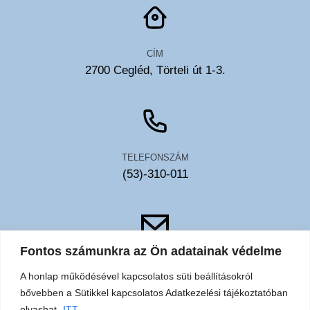
CÍM
2700 Cegléd, Törteli út 1-3.
TELEFONSZÁM
(53)-310-011
Fontos számunkra az Ön adatainak védelme
EMAIL
A honlap működésével kapcsolatos süti beállításokról
toldy@toldykorhaz.hu
bővebben a Sütikkel kapcsolatos Adatkezelési tájékoztatóban
olvashat.
ITT