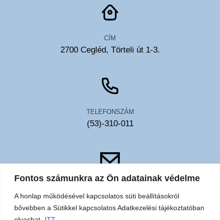
CÍM
2700 Cegléd, Törteli út 1-3.
TELEFONSZÁM
(53)-310-011
Fontos számunkra az Ön adatainak védelme
EMAIL
A honlap működésével kapcsolatos süti beállításokról
toldy@toldykorhaz.hu
bővebben a Sütikkel kapcsolatos Adatkezelési tájékoztatóban
olvashat.
ITT