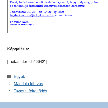
Képgaléria:
[metaslider id=”6642″]
Kategória
Egyéb
Mandala kihívás
Tavaszi feltöltődés