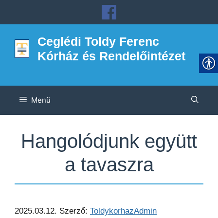
Kilépés
a
tartalomba
Ceglédi Toldy Ferenc
Kórház és Rendelőintézet
Menü
Hangolódjunk együtt
a tavaszra
2025.03.12.
Szerző:
ToldykorhazAdmin