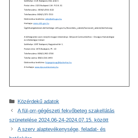
Kategória
Közérdekű adatok
A fül-orr-gégészeti fekvőbeteg szakellátás
szünetelése 2024.06-24-2024.07.15. között
A szerv alaptevékenysége, feladat- és