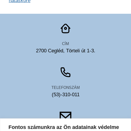
hatásköre
CÍM
2700 Cegléd, Törteli út 1-3.
TELEFONSZÁM
(53)-310-011
Fontos számunkra az Ön adatainak védelme