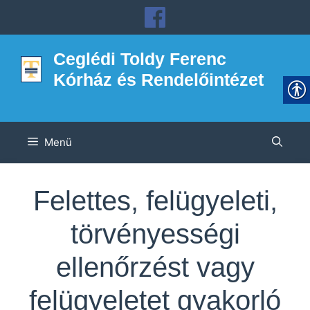
Kilépés
a
tartalomba
Ceglédi Toldy Ferenc
Kórház és Rendelőintézet
Menü
Felettes, felügyeleti,
törvényességi
ellenőrzést vagy
felügyeletet gyakorló