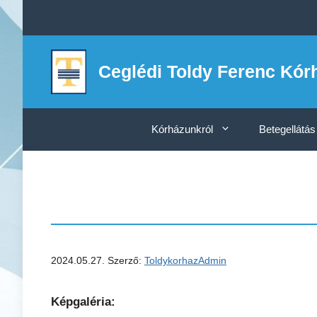
Kilépés
a
tartalomba
Ceglédi Toldy Ferenc Kór
Kórházunkról
Betegellátás
2024.05.27.
Szerző:
ToldykorhazAdmin
Képgaléria: