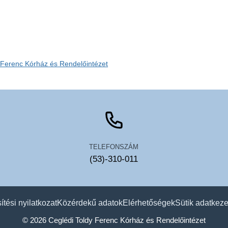
y Ferenc Kórház és Rendelőintézet
TELEFONSZÁM
(53)-310-011
tési nyilatkozat
Közérdekű adatok
Elérhetőségek
Sütik adatkeze
© 2026 Ceglédi Toldy Ferenc Kórház és Rendelőintézet