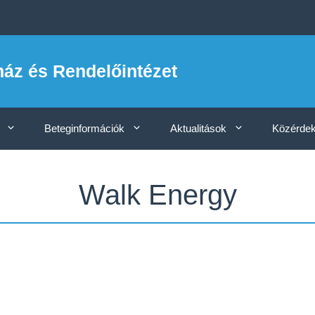
ház és Rendelőintézet
Beteginformációk
Aktualitások
Közérdek
Walk Energy