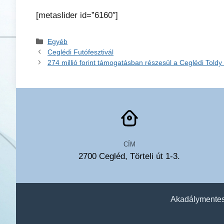
[metaslider id=”6160″]
Kategória
Egyéb
Ceglédi Futófesztivál
274 millió forint támogatásban részesül a Ceglédi Told
CÍM
2700 Cegléd, Törteli út 1-3.
Akadálymentesí