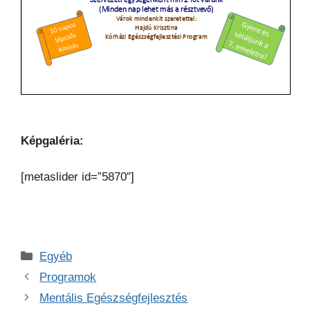
Képgaléria:
[metaslider id=”5870″]
Kategória
Egyéb
Programok
Mentális Egészségfejlesztés