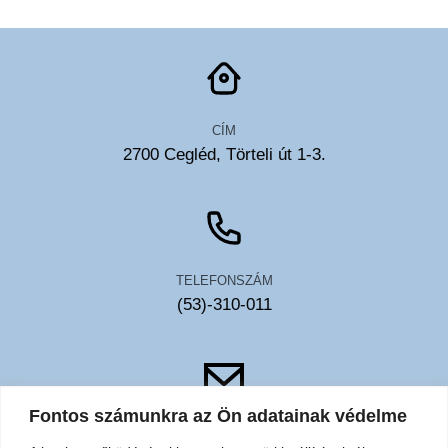
CÍM
2700 Cegléd, Törteli út 1-3.
TELEFONSZÁM
(53)-310-011
Fontos számunkra az Ön adatainak védelme
EMAIL