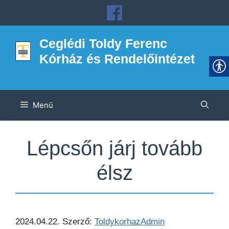
Kilépés
a
tartalomba
Ceglédi Toldy Ferenc
Kórház és Rendelőintézet
Menü
Lépcsőn járj tovább
élsz
2024.04.22.
Szerző:
ToldykorhazAdmin