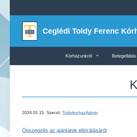
Kilépés
a
tartalomba
Ceglédi Toldy Ferenc Kór
Kórházunkról
Betegellátás
K
2024.01.15.
Szerző:
ToldykorhazAdmin
Összegzés az ajánlatok elbírálásáról