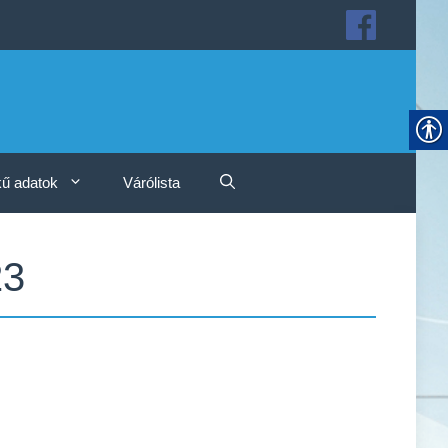
ű adatok
Várólista
23