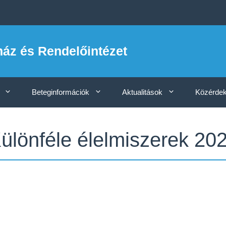
ház és Rendelőintézet
Beteginformációk
Aktualitások
Közérdek
ülönféle élelmiszerek 20