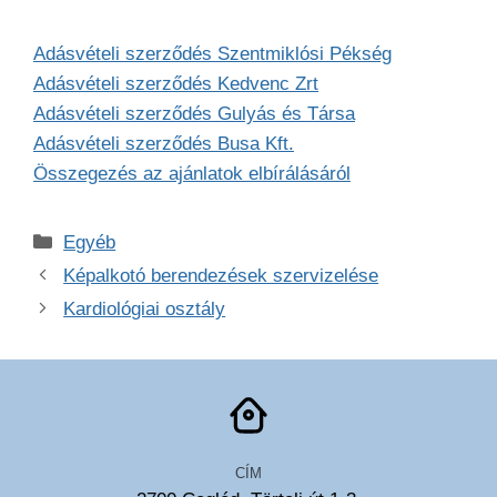
Adásvételi szerződés Szentmiklósi Pékség
Adásvételi szerződés Kedvenc Zrt
Adásvételi szerződés Gulyás és Társa
Adásvételi szerződés Busa Kft.
Összegezés az ajánlatok elbírálásáról
Kategória
Egyéb
Képalkotó berendezések szervizelése
Kardiológiai osztály
CÍM