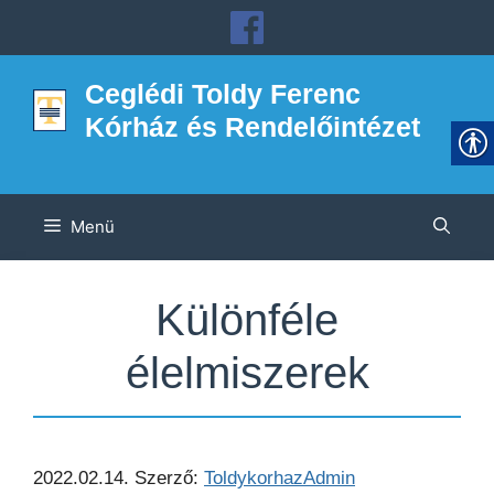
Kilépés
a
tartalomba
Ceglédi Toldy Ferenc
Kórház és Rendelőintézet
Menü
Különféle
élelmiszerek
2022.02.14.
Szerző:
ToldykorhazAdmin