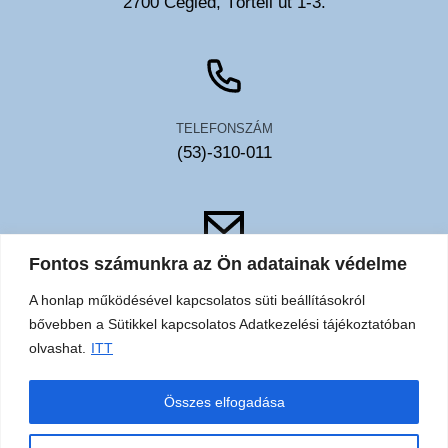
2700 Cegléd, Törteli út 1-3.
TELEFONSZÁM
(53)-310-011
Fontos számunkra az Ön adatainak védelme
EMAIL
A honlap működésével kapcsolatos süti beállításokról
toldy@toldykorhaz.hu
bővebben a Sütikkel kapcsolatos Adatkezelési tájékoztatóban
olvashat.
ITT
Akadálymentesítési
Közérdekű
Elérhetőségek
Sütik
Összes elfogadása
nyilatkozat
adatok
adatkezelési
tájékoztató