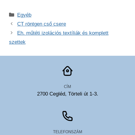
Kategória
Egyéb
CT röntgen cső csere
Eh. műtéti izolációs textíliák és komplett
szettek
CÍM
2700 Cegléd, Törteli út 1-3.
TELEFONSZÁM