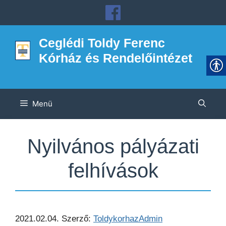
Kilépés
a
tartalomba
Ceglédi Toldy Ferenc
Kórház és Rendelőintézet
Menü
Nyilvános pályázati
felhívások
2021.02.04.
Szerző:
ToldykorhazAdmin