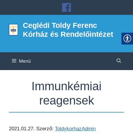
Kilépés
a
tartalomba
Ceglédi Toldy Ferenc
Kórház és Rendelőintézet
Menü
Immunkémiai
reagensek
2021.01.27.
Szerző:
ToldykorhazAdmin