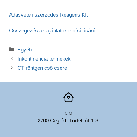
Adásvételi szerződés Reagens Kft
Összegezés az ajánlatok elbírálásáról
Kategória
Egyéb
Inkontinencia termékek
CT röntgen cső csere
CÍM
2700 Cegléd, Törteli út 1-3.