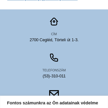
CÍM
2700 Cegléd, Törteli út 1-3.
TELEFONSZÁM
(53)-310-011
Fontos számunkra az Ön adatainak védelme
EMAIL