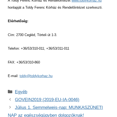
A Toldy Ferenc Kórház és Rendelőintézet
www.toldykorhaz.hu
honlapját a Toldy Ferenc Kórház és Rendelőintézet
szerkeszti.
Elérhetőség:
Cím: 2700 Cegléd, Törteli út 1-3.
Telefon: +36/53/310-011; +36/53/311-011
FAX: +36/53/310-860
E-mail:
toldy@toldykorhaz.hu
Kategória
Egyéb
GOVEIN2019 (2019-EU-IA-0046)
Július 1. Semmelweis-nap: MUNKASZÜNETI
NAP az egészségügyben dolgozóknak!