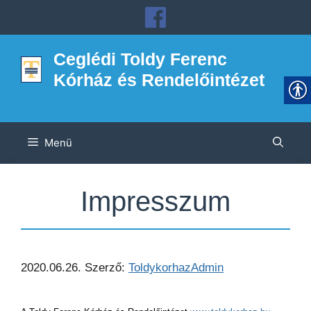
Kilépés
a
tartalomba
Ceglédi Toldy Ferenc
Kórház és Rendelőintézet
Menü
Impresszum
2020.06.26.
Szerző:
ToldykorhazAdmin