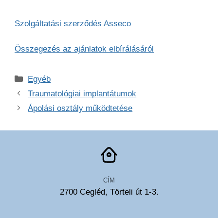
Szolgáltatási szerződés Asseco
Összegezés az ajánlatok elbírálásáról
Kategória
Egyéb
Traumatológiai implantátumok
Ápolási osztály működtetése
CÍM
2700 Cegléd, Törteli út 1-3.