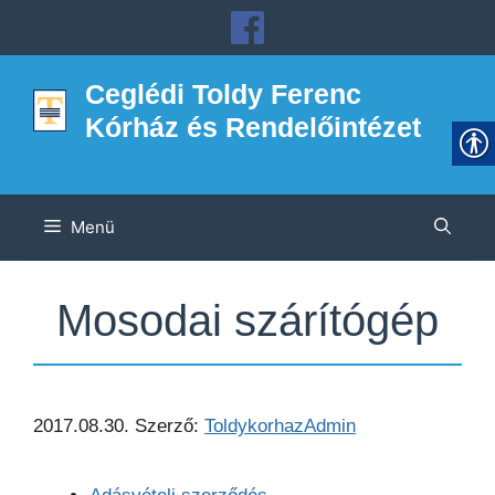
Kilépés
a
tartalomba
Ceglédi Toldy Ferenc
Kórház és Rendelőintézet
Menü
Mosodai szárítógép
2017.08.30.
Szerző:
ToldykorhazAdmin