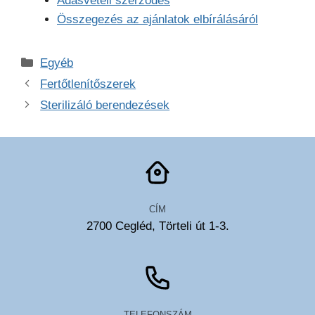
Adásvételi szerződés
Összegezés az ajánlatok elbírálásáról
Kategória
Egyéb
Fertőtlenítőszerek
Sterilizáló berendezések
CÍM
2700 Cegléd, Törteli út 1-3.
TELEFONSZÁM