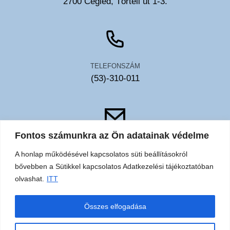
2700 Cegléd, Törteli út 1-3.
TELEFONSZÁM
(53)-310-011
Fontos számunkra az Ön adatainak védelme
EMAIL
A honlap működésével kapcsolatos süti beállításokról
toldy@toldykorhaz.hu
bővebben a Sütikkel kapcsolatos Adatkezelési tájékoztatóban
olvashat.
ITT
Akadálymentesítési
Közérdekű
Elérhetőségek
Sütik
Összes elfogadása
nyilatkozat
adatok
adatkezelési
tájékoztató