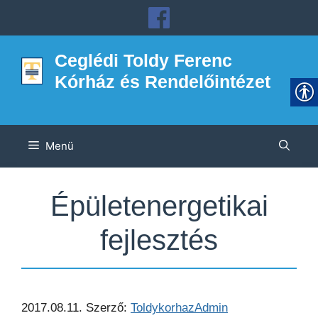
Kilépés
a
tartalomba
Ceglédi Toldy Ferenc
Kórház és Rendelőintézet
Menü
Épületenergetikai
fejlesztés
2017.08.11.
Szerző:
ToldykorhazAdmin