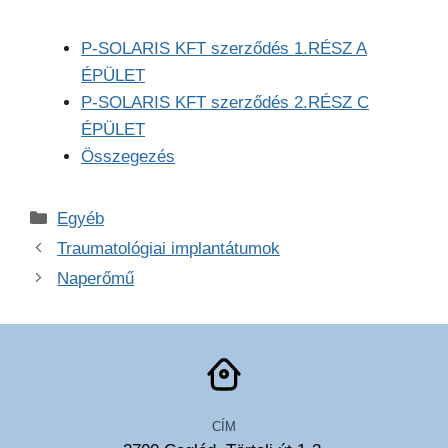
P-SOLARIS KFT szerződés 1.RÉSZ A
ÉPÜLET
P-SOLARIS KFT szerződés 2.RÉSZ C
ÉPÜLET
Összegezés
Kategória
Egyéb
Traumatológiai implantátumok
Naperőmű
CÍM