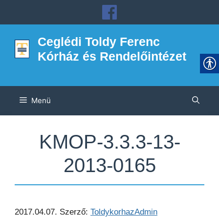
Kilépés
a
tartalomba
Ceglédi Toldy Ferenc
Kórház és Rendelőintézet
Menü
KMOP-3.3.3-13-
2013-0165
2017.04.07.
Szerző:
ToldykorhazAdmin