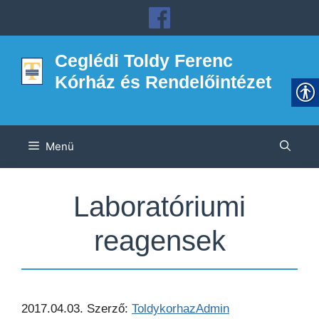
Kilépés
a
tartalomba
Ceglédi Toldy Ferenc
Kórház és Rendelőintézet
Menü
Laboratóriumi
reagensek
2017.04.03.
Szerző:
ToldykorhazAdmin