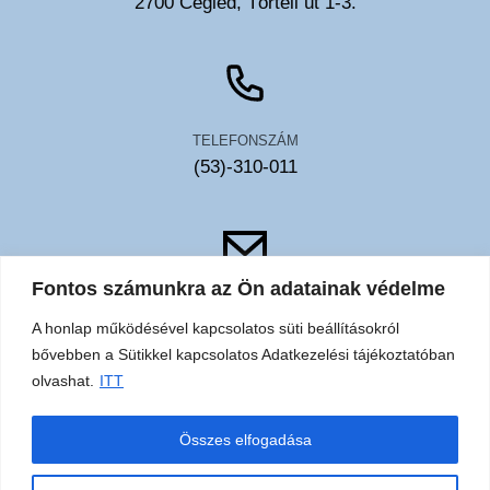
2700 Cegléd, Törteli út 1-3.
TELEFONSZÁM
(53)-310-011
Fontos számunkra az Ön adatainak védelme
EMAIL
A honlap működésével kapcsolatos süti beállításokról
toldy@toldykorhaz.hu
bővebben a Sütikkel kapcsolatos Adatkezelési tájékoztatóban
olvashat.
ITT
Akadálymentesítési
Közérdekű
Elérhetőségek
Sütik
Összes elfogadása
nyilatkozat
adatok
adatkezelési
tájékoztató