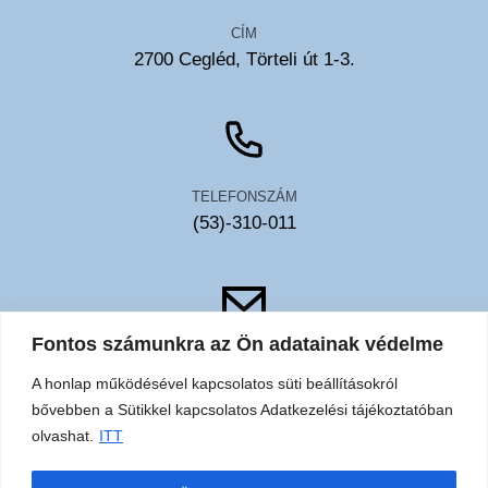
CÍM
2700 Cegléd, Törteli út 1-3.
TELEFONSZÁM
(53)-310-011
Fontos számunkra az Ön adatainak védelme
EMAIL
A honlap működésével kapcsolatos süti beállításokról
toldy@toldykorhaz.hu
bővebben a Sütikkel kapcsolatos Adatkezelési tájékoztatóban
olvashat.
ITT
Akadálymentesítési
Közérdekű
Elérhetőségek
Sütik