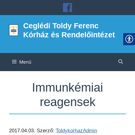
Kilépés
a
tartalomba
Ceglédi Toldy Ferenc
Kórház és Rendelőintézet
Menü
Immunkémiai
reagensek
2017.04.03.
Szerző:
ToldykorhazAdmin