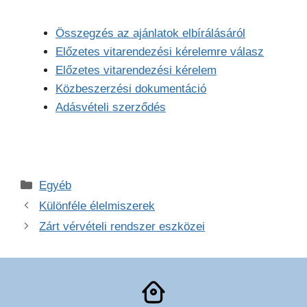
Összegzés az ajánlatok elbírálásáról
Előzetes vitarendezési kérelemre válasz
Előzetes vitarendezési kérelem
Közbeszerzési dokumentáció
Adásvételi szerződés
Kategória
Egyéb
Különféle élelmiszerek
Zárt vérvételi rendszer eszközei